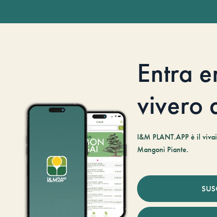
Entra e
vivero d
I&M PLANT.APP è il vivaio
Mangoni Piante.
SUS