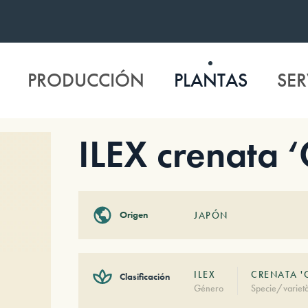
PRODUCCIÓN
PLANTAS
SER
ILEX crenata ‘
Origen
JAPÓN
ILEX
CRENATA '
Clasificación
Género
Specie/variet