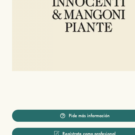
Pide más información
Regístrate como profesional