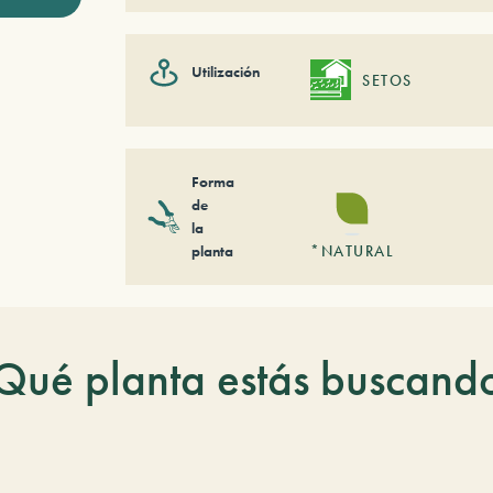
Utilización
SETOS
Forma
de
la
planta
*NATURAL
Qué planta estás buscand