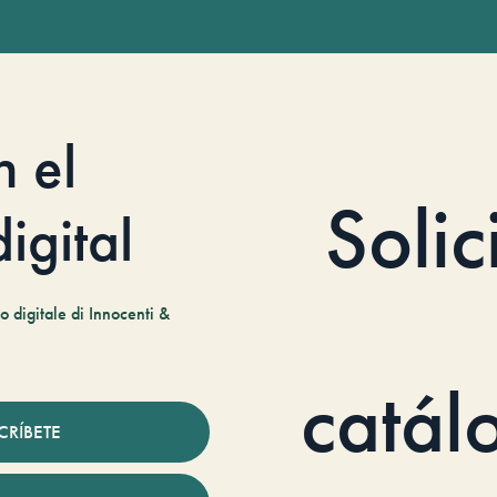
n el
Solic
igital
 digitale di Innocenti &
catál
CRÍBETE