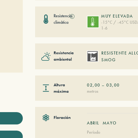
Resistencia
ⓘ
MUY ELEVADA
climática
-15°C / -45°C US
1-6
Resistencia
RESISTENTE ALL
ambiental
SMOG
Altura
02,00
–
03,00
máxima
metros
Floración
ABRIL
MAYO
Período