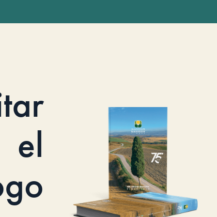
itar
el
ogo