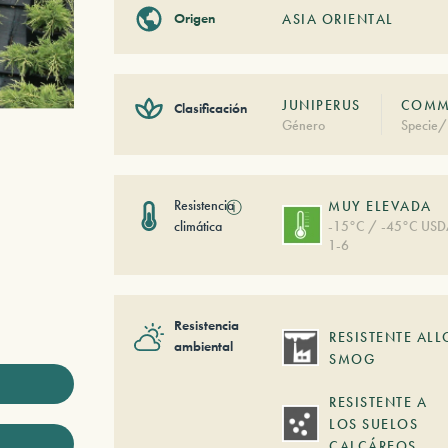
Origen
ASIA ORIENTAL
JUNIPERUS
COMMU
Clasificación
Género
Specie/
Resistencia
ⓘ
MUY ELEVADA
climática
-15°C / -45°C US
1-6
Resistencia
RESISTENTE ALL
ambiental
SMOG
RESISTENTE A
LOS SUELOS
CALCÁREOS