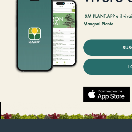
I&M PLANT.APP è il vivaio
Mangoni Piante.
SUS
L