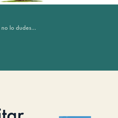
 no lo dudes...
itar