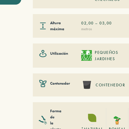
Altura
02,00
–
03,00
máxima
metros
PEQUEÑOS
Utilización
JARDINES
Contenedor
CONTENEDOR
Forma
de
la
planta