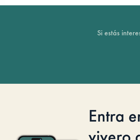
Si estás inter
Entra e
vivero d