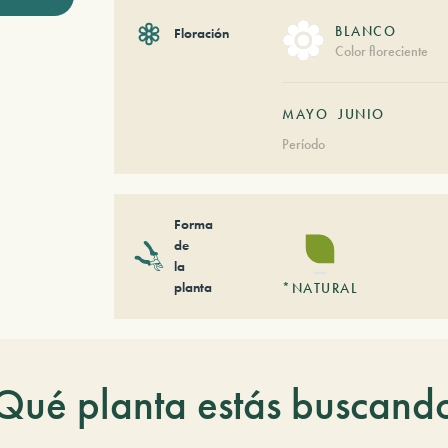
BLANCO
Floración
Color floreciente
MAYO
JUNIO
Período
Forma
de
la
planta
*NATURAL
Qué planta estás buscand