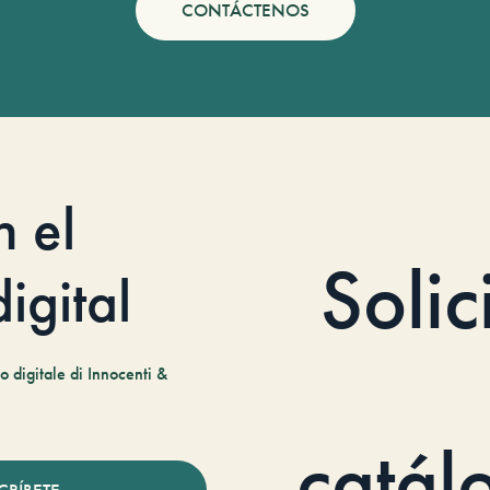
CONTÁCTENOS
n el
Solic
igital
 digitale di Innocenti &
catál