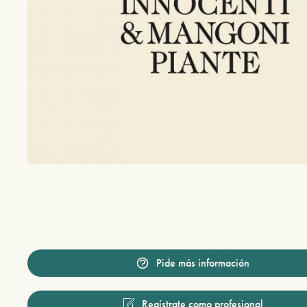
Pide más información
Regístrate como profesional