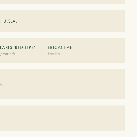
: U.S.A.
LARIS 'RED LIPS'
ERICACEAE
/varietà
Familia
DA