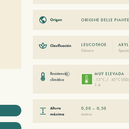
Origen
ORIGINE DELLE PIANTE
LEUCOTHOE
AXYL
Clasificación
Género
Specie
Resistencia
ⓘ
MUY ELEVADA
climática
-15°C / -45°C US
1-6
Altura
0,30
–
0,50
máxima
metros