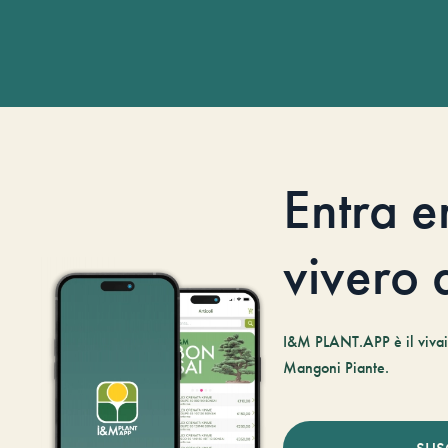
Entra e
vivero d
I&M PLANT.APP è il vivaio
Mangoni Piante.