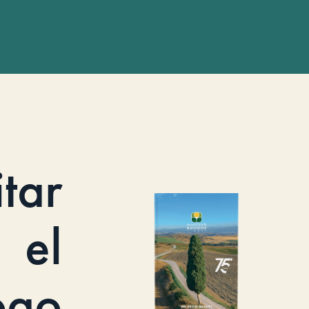
itar
el
ogo