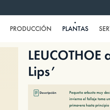
PRODUCCIÓN
PLANTAS
SER
LEUCOTHOE ax
Lips’
Pequeño arbusto muy deco
Descripción
invierno el follaje toma u
primavera hasta principio