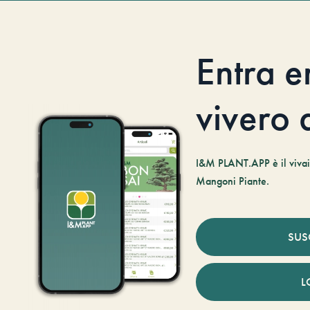
Entra e
vivero d
I&M PLANT.APP è il vivaio
Mangoni Piante.
SUS
L