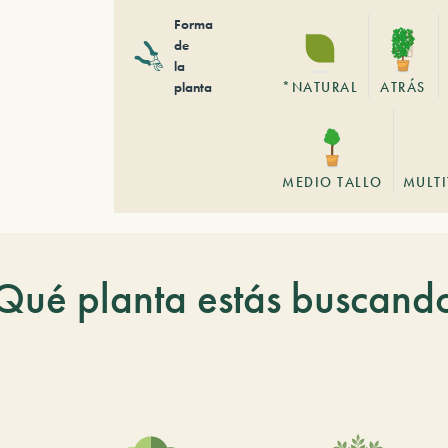
Forma
de
la
planta
*NATURAL
ATRÁS
MEDIO TALLO
MULT
Qué planta estás buscand