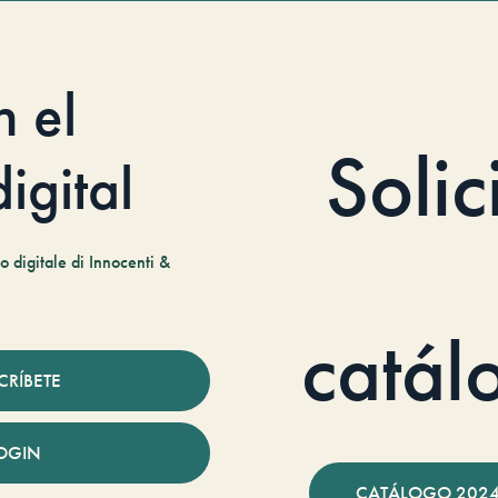
n el
Solic
igital
 digitale di Innocenti &
catál
CRÍBETE
OGIN
CATÁLOGO 2024