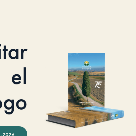
itar
el
ogo
-2026