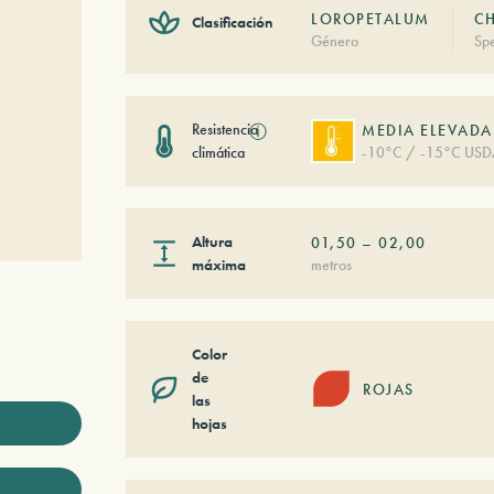
LOROPETALUM
CH
Clasificación
Género
Spe
Resistencia
ⓘ
MEDIA ELEVADA
climática
-10°C / -15°C USD
Altura
01,50
–
02,00
máxima
metros
Color
de
ROJAS
las
hojas