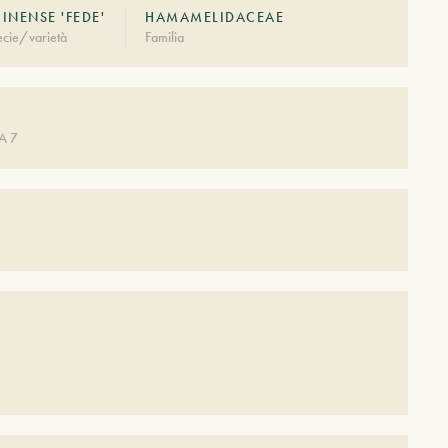
INENSE 'FEDE'
HAMAMELIDACEAE
cie/varietà
Familia
A 7