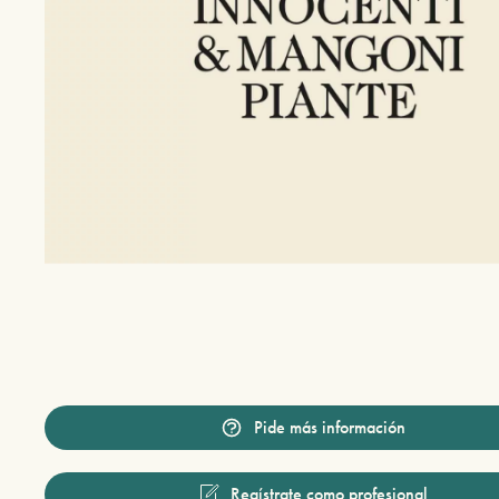
Pide más información
Regístrate como profesional