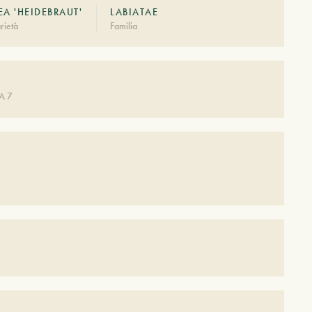
A 'HEIDEBRAUT'
LABIATAE
rietà
Familia
A 7