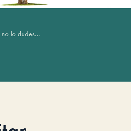
 no lo dudes...
itar