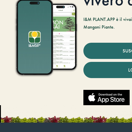
I&M PLANT.APP è il vivaio
Mangoni Piante.
SUS
L