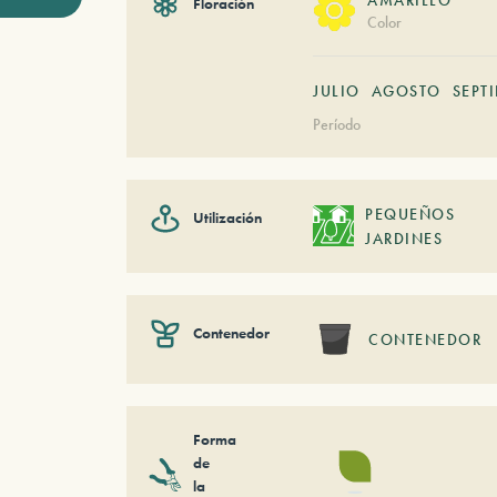
Floración
Color
JULIO
AGOSTO
SEPT
Período
PEQUEÑOS
Utilización
JARDINES
Contenedor
CONTENEDOR
Forma
de
la