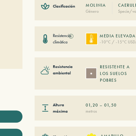
MOLINIA
CAERULE
Clasificación
Género
Specie/va
Resistencia
ⓘ
MEDIA ELEVADA
climática
-10°C / -15°C USD
Resistencia
RESISTENTE A
ambiental
LOS SUELOS
POBRES
Altura
01,20
–
01,50
máxima
metros
AMARILLO