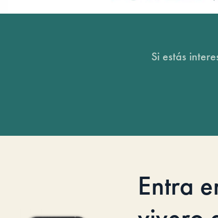
Si estás inter
Entra e
vivero d