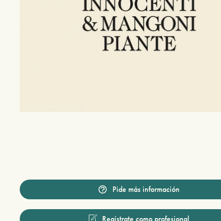
Pide más información
Regístrate como profesional