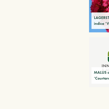
LAGERS
indica ‘
MALUS co
‘Courtar