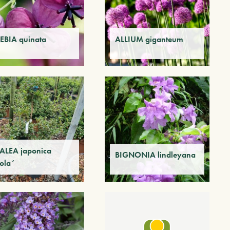
EBIA quinata
ALLIUM giganteum
ALEA japonica
BIGNONIA lindleyana
ola’