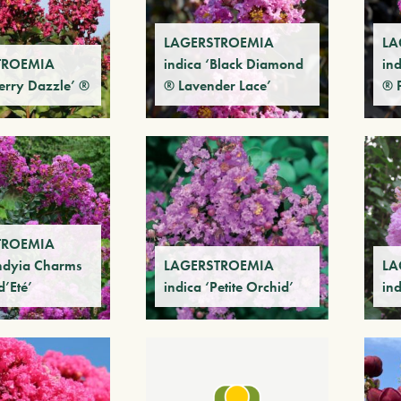
LAGERSTROEMIA
LA
TROEMIA
indica ‘Black Diamond
in
Berry Dazzle’ ®
® Lavender Lace’
® 
TROEMIA
Indyia Charms
LAGERSTROEMIA
LA
d’Eté’
indica ‘Petite Orchid’
in