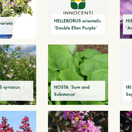
HELLEBORUS orientalis
HI
varietà
‘Double Ellen Purple’
‘A
 syriacus
HOSTA ‘Sum and
IR
Substance’
Se