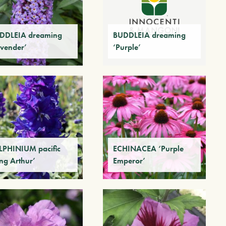
DDLEIA dreaming
BUDDLEIA dreaming
avender’
‘Purple’
LPHINIUM pacific
ECHINACEA ‘Purple
ng Arthur’
Emperor’