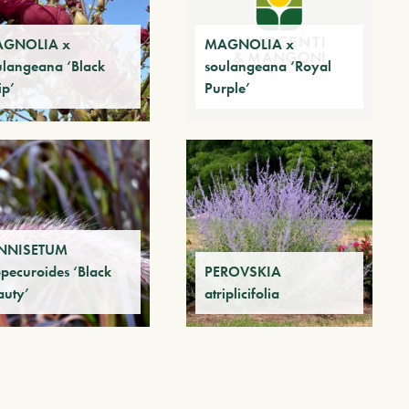
GNOLIA x
MAGNOLIA x
ulangeana ‘Black
soulangeana ‘Royal
ip’
Purple’
NNISETUM
opecuroides ‘Black
PEROVSKIA
auty’
atriplicifolia