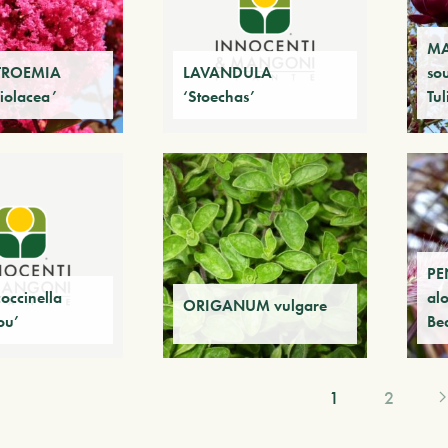
MA
TROEMIA
LAVANDULA
so
Violacea’
‘Stoechas’
Tul
PE
ccinella
al
ORIGANUM vulgare
ou’
Be
1
2