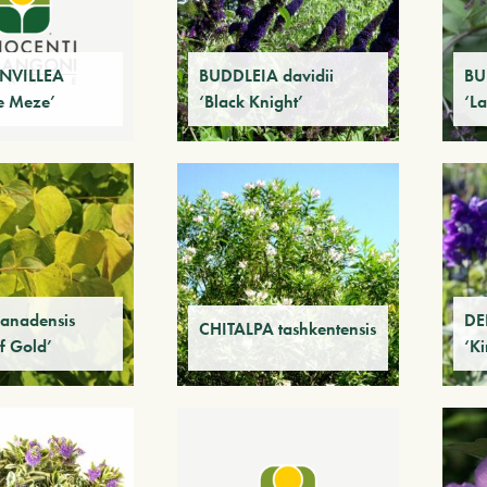
NVILLEA
BUDDLEIA davidii
BU
de Meze’
‘Black Knight’
‘L
anadensis
DE
CHITALPA tashkentensis
f Gold’
‘Ki