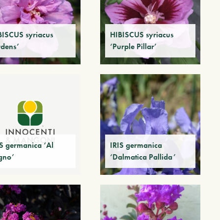
BISCUS syriacus
HIBISCUS syriacus
rdens’
‘Purple Pillar’
IS germanica ‘Al
IRIS germanica
gno’
‘Dalmatica Pallida’