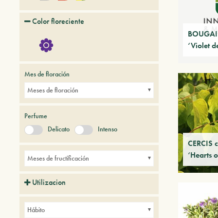
Color floreciente
BOUGAI
‘Violet 
Mes de floración
Meses de floración
Perfume
Delicato
Intenso
CERCIS c
‘Hearts o
Meses de fructificación
Utilizacion
Balcones
Borduras
Parques
Hábito
Pequeños jardines
Setos