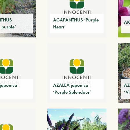
THUS
AGAPANTHUS ‘Purple
AK
 purple’
Heart’
japonica
AZALEA japonica
AZ
‘Purple Splendour’
‘Vi