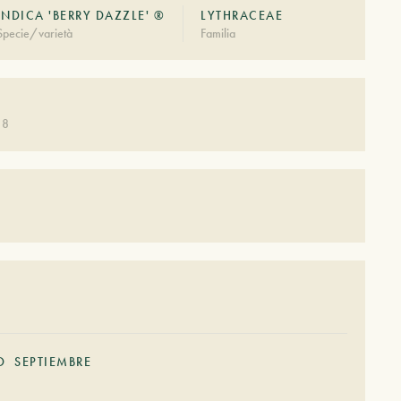
INDICA 'BERRY DAZZLE' ®
LYTHRACEAE
Specie/varietà
Familia
 8
O
SEPTIEMBRE