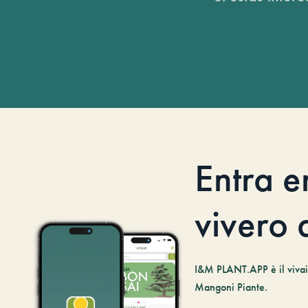
Entra e
vivero d
I&M PLANT.APP è il vivaio
Mangoni Piante.