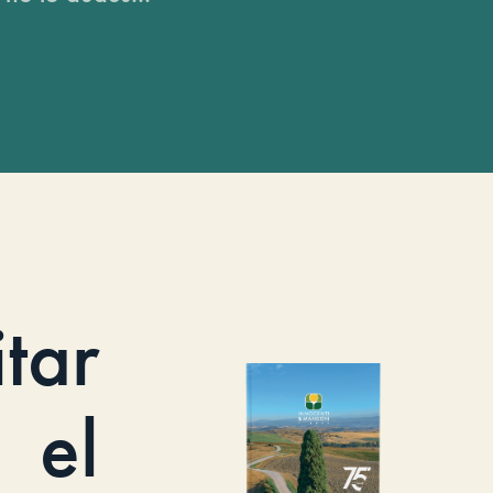
itar
el