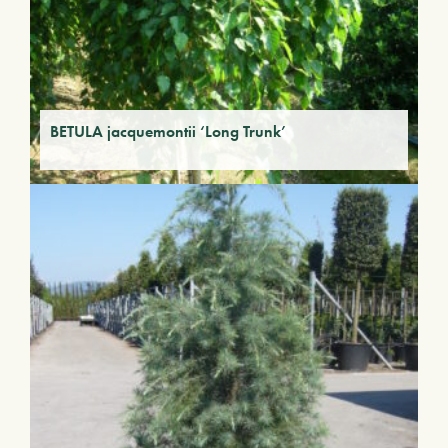
BETULA jacquemontii ‘Long Trunk’