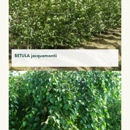
BETULA jacquemontii