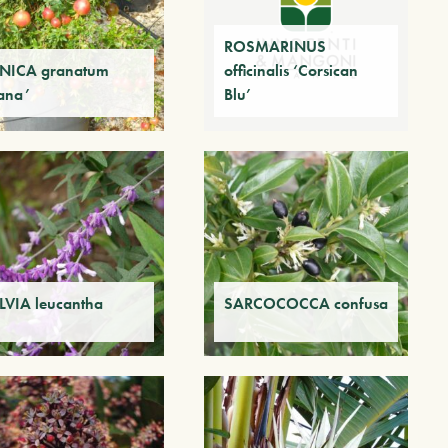
ROSMARINUS
NICA granatum
officinalis ‘Corsican
ana’
Blu’
LVIA leucantha
SARCOCOCCA confusa