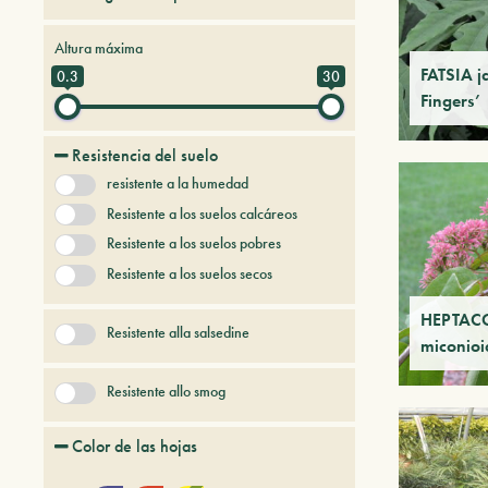
Arboles y arbustos de hoja caduca
Altura máxima
Arboles y arbustos persistentes
FATSIA j
0.3
30
Fingers’
Árboles y plantas del futuro
Enredaderas
Resistencia del suelo
Gramineas
resistente a la humedad
Hierbas perennes
Sin categoría
Resistente a los suelos calcáreos
Resistente a los suelos pobres
Resistente a los suelos secos
HEPTAC
Resistente alla salsedine
miconioi
Resistente allo smog
Color de las hojas