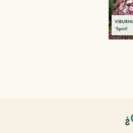
VIBURNU
‘Spirit’
¿