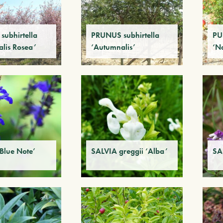
ubhirtella
PRUNUS subhirtella
PU
lis Rosea’
‘Autumnalis’
‘N
Blue Note’
SALVIA greggii ‘Alba’
SA