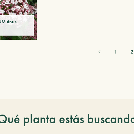
M tinus
1
2
Qué planta estás buscand