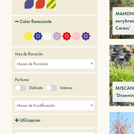
MAHON
eurybrac
Color floreciente
Caress’
Mes de floración
Meses de floración
Perfume
Delicato
Intenso
MISCANT
‘Dronnin
Meses de fructificación
Utilizacion
Avenidas
Balcones
Borduras