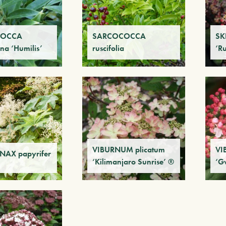
COCCA
SARCOCOCCA
SK
na ‘Humilis’
ruscifolia
‘R
VIBURNUM plicatum
VI
NAX papyrifer
‘Kilimanjaro Sunrise’ ®
‘G