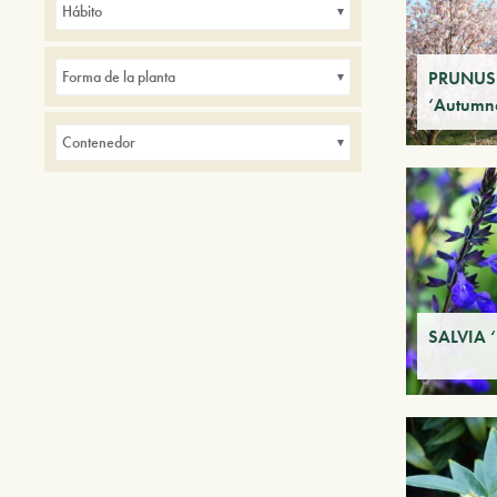
Hábito
de interior
Parques
Pequeños jardines
Setos
PRUNUS s
Forma de la planta
‘Autumna
Contenedor
SALVIA ‘