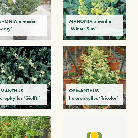
HONIA x media
MAHONIA x media
arity’
‘Winter Sun’
SMANTHUS
OSMANTHUS
erophyllus ‘Giulfti’
heterophyllus ‘Tricolor’