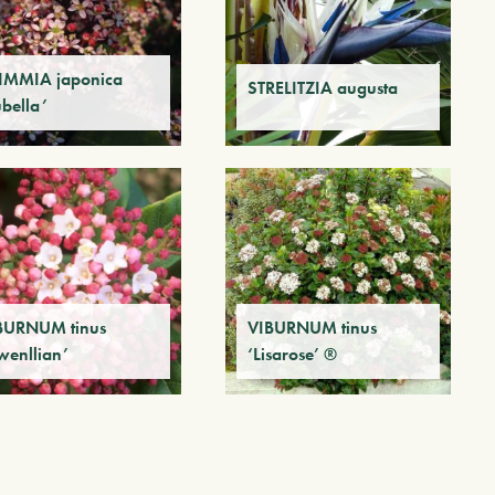
IMMIA japonica
STRELITZIA augusta
ubella’
BURNUM tinus
VIBURNUM tinus
wenllian’
‘Lisarose’ ®