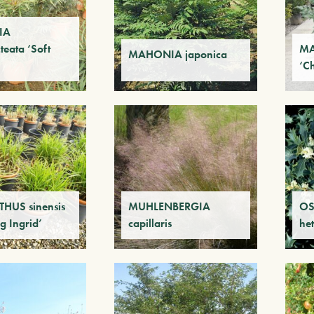
IA
teata ‘Soft
MA
MAHONIA japonica
‘Ch
HUS sinensis
MUHLENBERGIA
O
g Ingrid’
capillaris
het