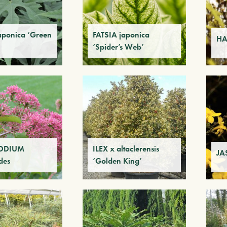
aponica ‘Green
FATSIA japonica
HA
‘Spider’s Web’
ODIUM
ILEX x altaclerensis
JA
des
‘Golden King’