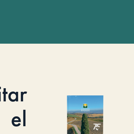
itar
el