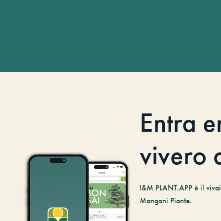
Entra e
vivero d
I&M PLANT.APP è il vivaio
Mangoni Piante.