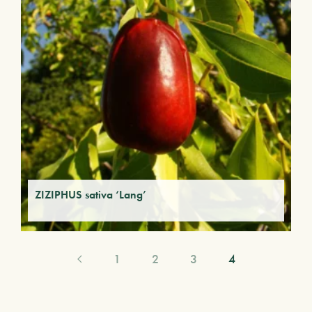
ZIZIPHUS sativa ‘Lang’
1
2
3
4