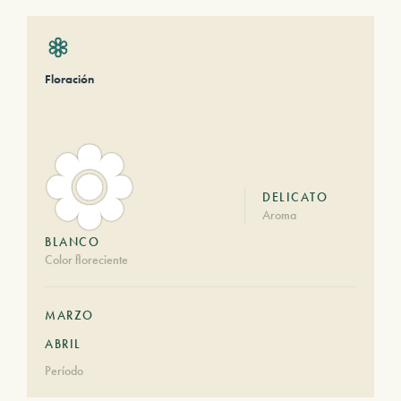
Floración
DELICATO
Aroma
BLANCO
Color floreciente
MARZO
ABRIL
Período