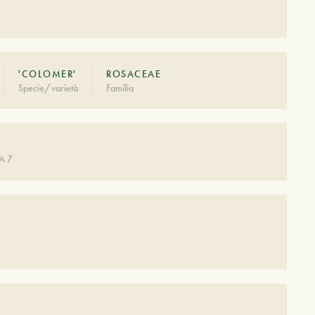
'COLOMER'
ROSACEAE
Specie/varietà
Familia
A 7