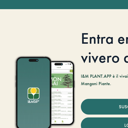
Entra e
vivero d
I&M PLANT.APP è il vivaio
Mangoni Piante.
SUS
L