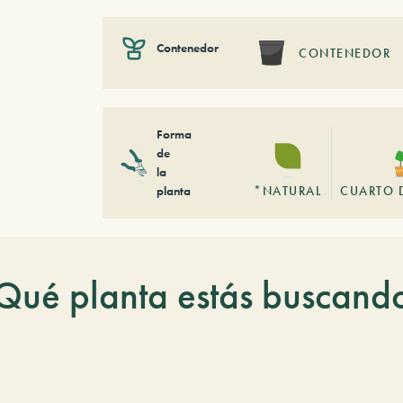
Contenedor
CONTENEDOR
Forma
de
la
planta
*NATURAL
CUARTO 
Qué planta estás buscand