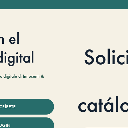
n el
Solic
igital
 digitale di Innocenti &
catál
CRÍBETE
OGIN