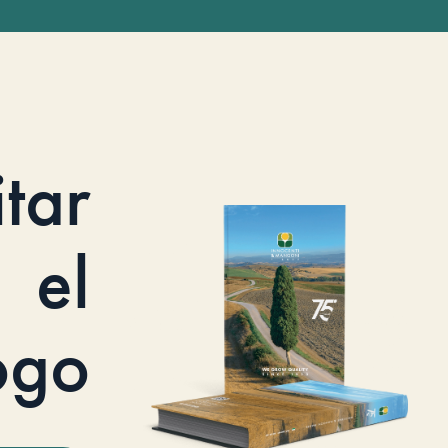
itar
el
ogo