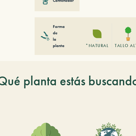
Contenedor
Forma
de
la
planta
*NATURAL
TALLO A
Qué planta estás buscand