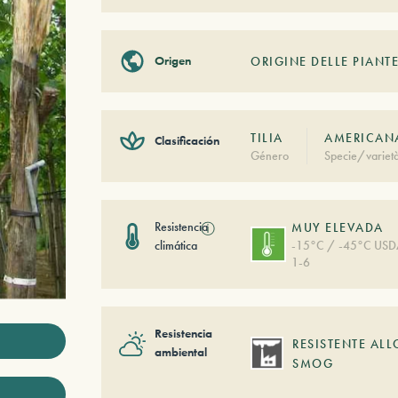
Origen
ORIGINE DELLE PIANTE
TILIA
AMERICANA
Clasificación
Género
Specie/variet
Resistencia
ⓘ
MUY ELEVADA
climática
-15°C / -45°C US
1-6
Resistencia
RESISTENTE ALL
ambiental
SMOG