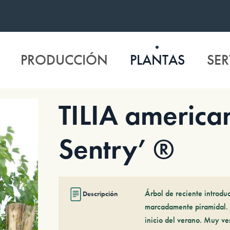
PRODUCCIÓN
PLANTAS
SER
TILIA america
Sentry’ ®
Árbol de reciente introduc
Descripción
marcadamente piramidal. 
inicio del verano. Muy ve