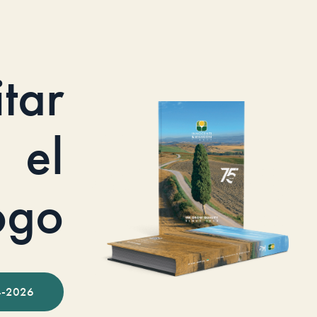
itar
el
ogo
-2026