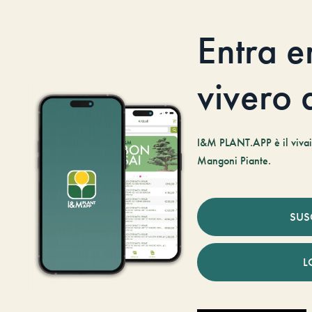
Entra e
vivero d
I&M PLANT.APP è il vivaio
Mangoni Piante.
SUS
L