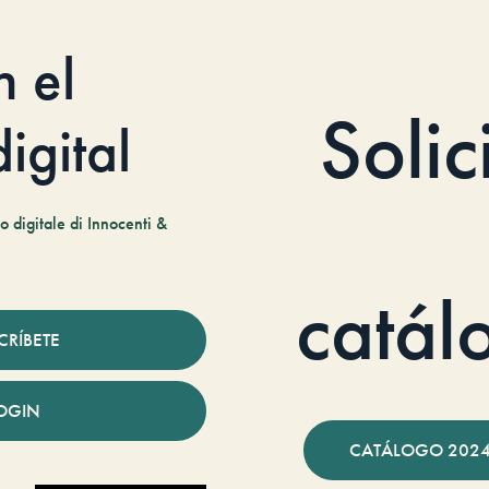
n el
Solic
igital
 digitale di Innocenti &
catál
CRÍBETE
OGIN
CATÁLOGO 2024