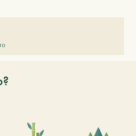
LTO
o?