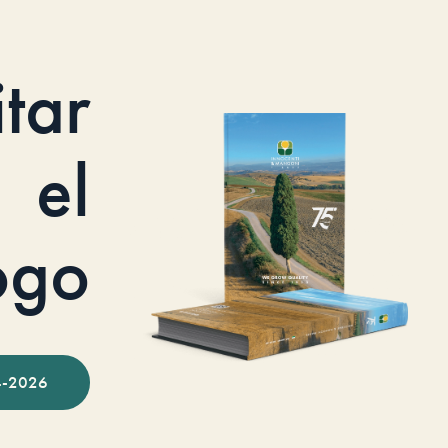
itar
el
ogo
-2026