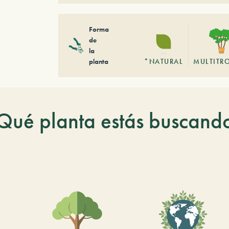
Forma
de
la
planta
*NATURAL
MULTITR
Qué planta estás buscand