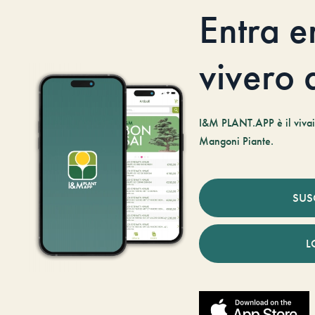
Entra e
vivero d
I&M PLANT.APP è il vivaio
Mangoni Piante.
SUS
L