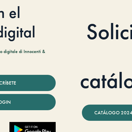
n el
Solic
igital
 digitale di Innocenti &
catál
CRÍBETE
OGIN
CATÁLOGO 2024