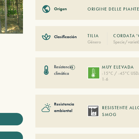
Origen
ORIGINE DELLE PIANTE
TILIA
CORDATA '
Clasificación
Género
Specie/variet
Resistencia
ⓘ
MUY ELEVADA
climática
-15°C / -45°C US
1-6
Resistencia
RESISTENTE ALL
ambiental
SMOG