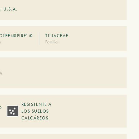
: U.S.A.
GREENSPIRE' ®
TILIACEAE
à
Familia
DA
RESISTENTE A
O
LOS SUELOS
CALCÁREOS