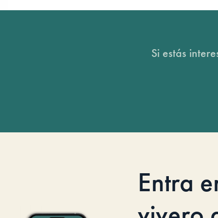
Si estás inter
Entra e
vivero d