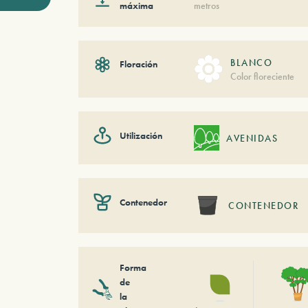
máxima
metros
BLANCO
Floración
Color floreciente
Utilización
AVENIDAS
Contenedor
CONTENEDOR
Forma
de
la