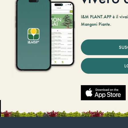
I&M PLANT.APP è il vivaio
Mangoni Piante.
SUS
L