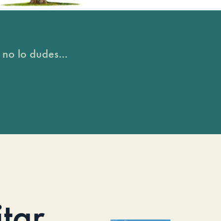
 no lo dudes...
itar