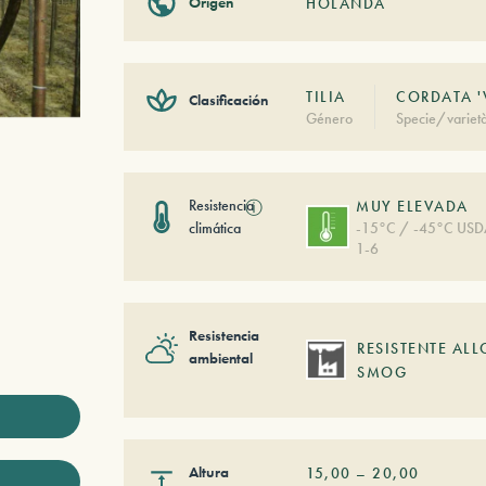
Origen
HOLANDA
TILIA
CORDATA '
Clasificación
Género
Specie/variet
Resistencia
ⓘ
MUY ELEVADA
climática
-15°C / -45°C US
1-6
Resistencia
RESISTENTE ALL
ambiental
SMOG
Altura
15,00
–
20,00