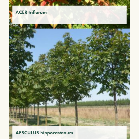
ACER triflorum
AESCULUS hippocastanum