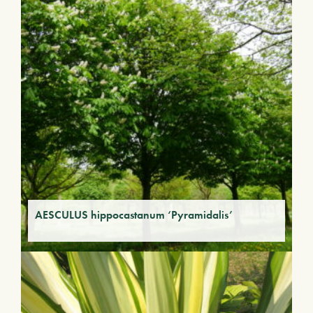
AESCULUS hippocastanum ‘Pyramidalis’