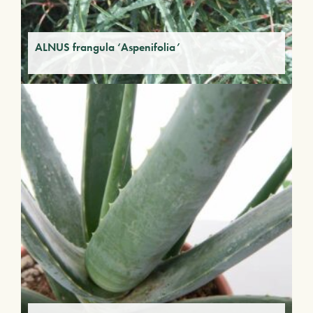
ALNUS frangula ‘Aspenifolia’