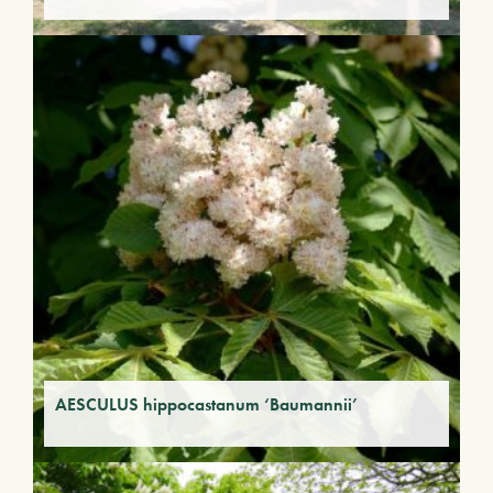
AESCULUS hippocastanum ‘Baumannii’