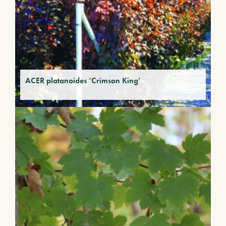
ACER platanoides ‘Crimson King’