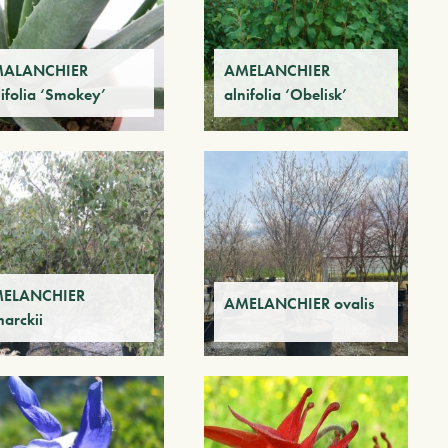
ALANCHIER
AMELANCHIER
nifolia ‘Smokey’
alnifolia ‘Obelisk’
ELANCHIER
AMELANCHIER ovalis
marckii