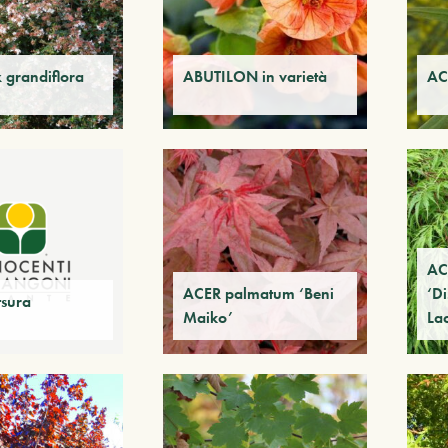
 grandiflora
ABUTILON in varietà
AC
AC
ACER palmatum ‘Beni
‘D
sura
Maiko’
La