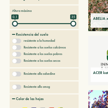
Arboles y arbustos de hoja caduca
Altura máxima
Arboles y arbustos persistentes
0.1
35
ABELIA x
Árboles y plantas del futuro
Coníferas
Resistencia del suelo
Enredaderas
Frutales
resistente a la humedad
+ Mostrar más
Gramineas
Resistente a los suelos calcáreos
Resistente a los suelos pobres
Resistente a los suelos secos
ACER kat
Resistente alla salsedine
Resistente allo smog
Color de las hojas