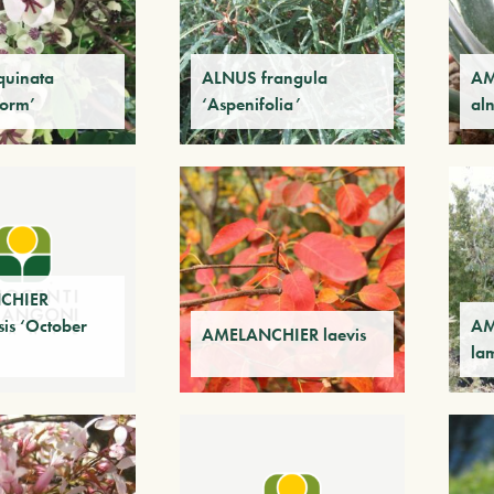
quinata
ALNUS frangula
AM
Form’
‘Aspenifolia’
al
CHIER
is ‘October
AM
AMELANCHIER laevis
la