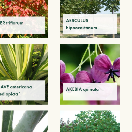
AESCULUS
ER triflorum
hippocastanum
AVE americana
AKEBIA quinata
ediopicta’