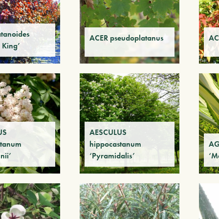
tanoides
ACER pseudoplatanus
AC
 King’
US
AESCULUS
stanum
hippocastanum
AG
ii’
‘Pyramidalis’
‘M