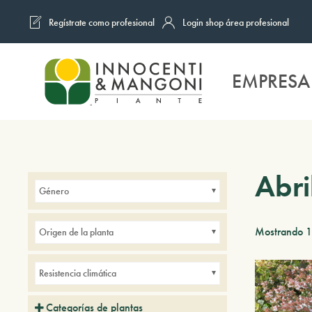
Regístrate como profesional
Login shop área profesional
Skip to main content
EMPRESA
Abri
Género
Mostrando 1
Origen de la planta
Resistencia climática
Categorías de plantas