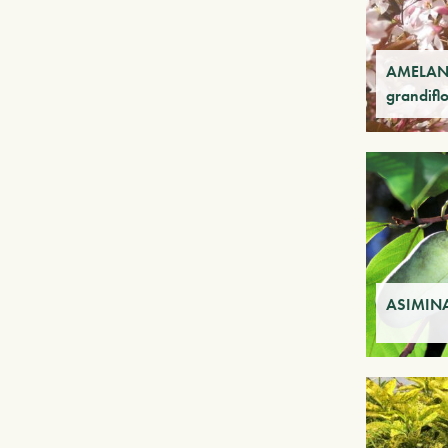
AMELAN
grandiflo
ASIMINA 