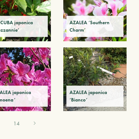
CUBA japonica
AZALEA ‘Southern
ozzannie’
Charm’
ALEA japonica
AZALEA japonica
moena’
‘Bianco’
14