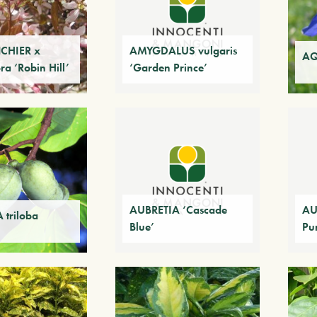
CHIER x
AMYGDALUS vulgaris
AQ
ra ‘Robin Hill’
‘Garden Prince’
AUBRETIA ‘Cascade
AU
triloba
Blue’
Pu