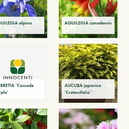
UILEGIA alpina
AQUILEGIA canadensis
BRETIA ‘Cascade
AUCUBA japonica
rple’
‘Crotonifolia’