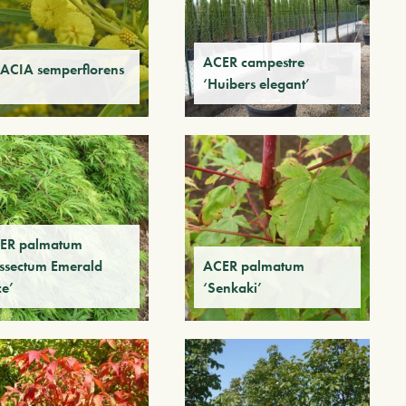
ACER campestre
ACIA semperflorens
‘Huibers elegant’
ER palmatum
issectum Emerald
ACER palmatum
ce’
‘Senkaki’