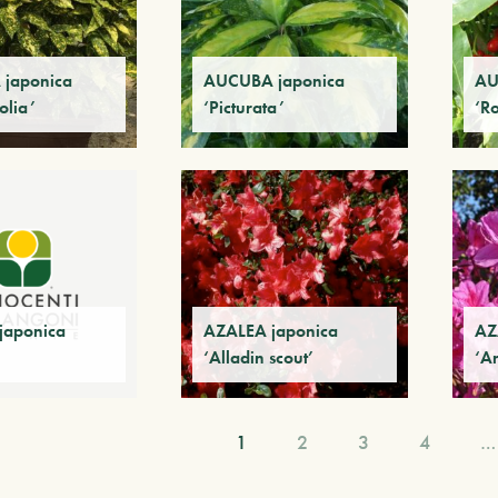
japonica
AUCUBA japonica
AU
olia’
‘Picturata’
‘R
japonica
AZALEA japonica
AZ
‘Alladin scout’
‘A
1
2
3
4
…