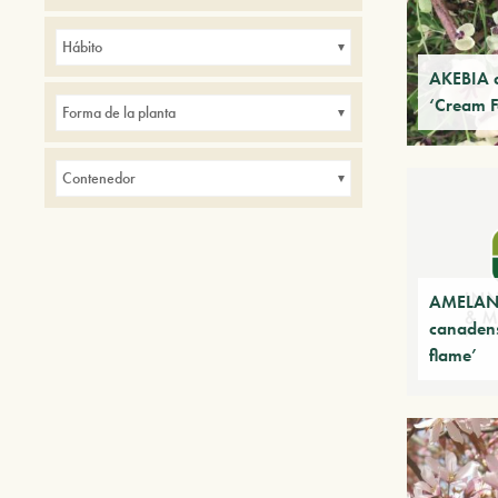
Avenidas
Balcones
Borduras
Hábito
de interior
Parques
AKEBIA 
‘Cream 
Pequeños jardines
Setos
Forma de la planta
Contenedor
AMELAN
canadens
flame’