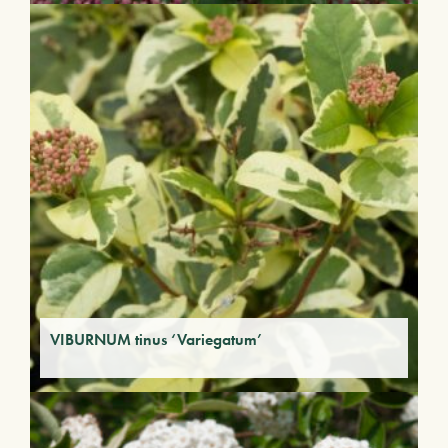
VIBURNUM tinus ‘Variegatum’