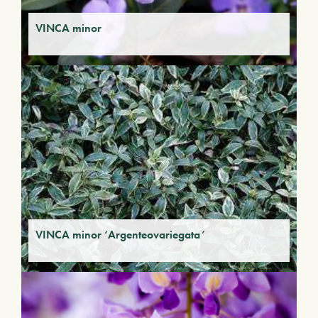
VINCA minor
VINCA minor ‘Argenteovariegata’