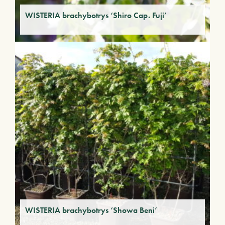
WISTERIA brachybotrys ‘Shiro Cap. Fuji’
WISTERIA brachybotrys ‘Showa Beni’