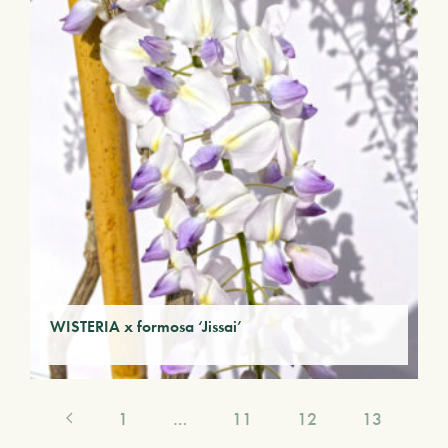
WISTERIA x formosa ‘Jissai’
1
…
11
12
13