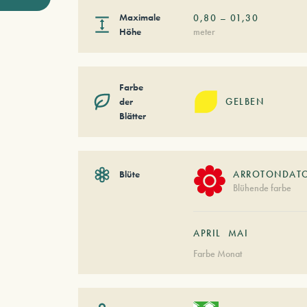
Maximale
0,80
–
01,30
Höhe
meter
Farbe
der
GELBEN
Blätter
Blüte
ARROTONDAT
Blühende farbe
APRIL
MAI
Farbe Monat