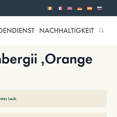
DENDIENST
NACHHALTIGKEIT
bergii ‚Orange
otes Laub.