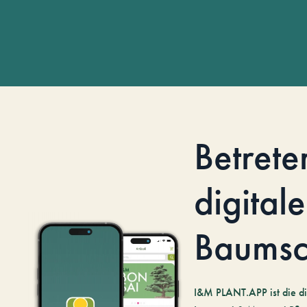
Betrete
digitale
Baumsc
I&M PLANT.APP ist die di