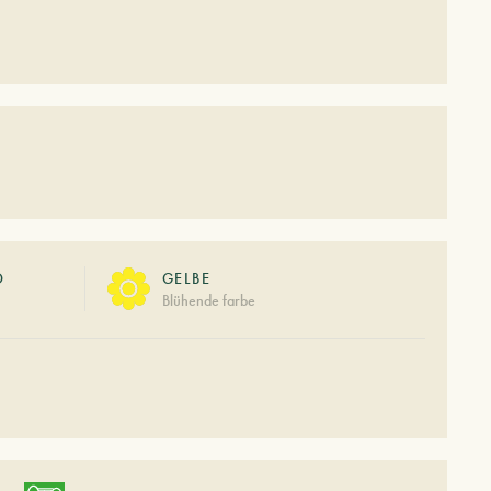
O
GELBE
Blühende farbe