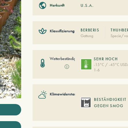
Herkunft
U.S.A.
BERBERIS
THUNBER
Klassifizierung
Gattung
Specie/var
Wetterbeständigkeit
SEHR HOCH
-15°C / -45°C US
ⓘ
1-6
Klimawiderstand
BESTÄNDIGKEIT
GEGEN SMOG