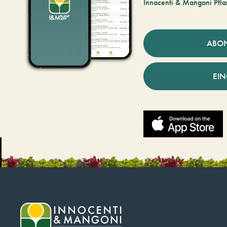
Innocenti & Mangoni Pfla
ABO
EI