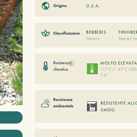
Origine
U.S.A.
BERBERIS
THUNBER
Classificazione
Genere
Specie/var
Resistenza
ⓘ
MOLTO ELEVAT
climatica
-15°C / -45°C US
1-6
Resistenza
RESISTENTE ALL
ambientale
SMOG