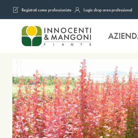
Registrati come professionista
Login shop area professional
Skip to main content
AZIEND