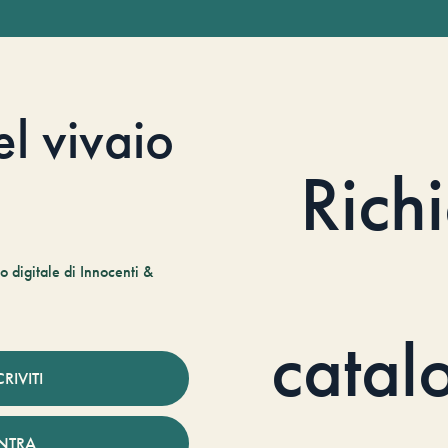
el vivaio
Rich
 digitale di Innocenti &
catal
CRIVITI
NTRA