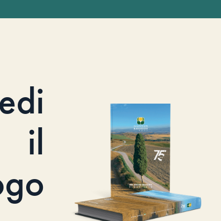
iedi
il
ogo