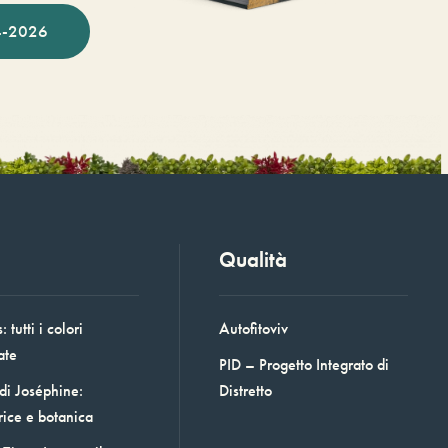
-2026
Qualità
 tutti i colori
Autofitoviv
ate
PID – Progetto Integrato di
 di Joséphine:
Distretto
rice e botanica