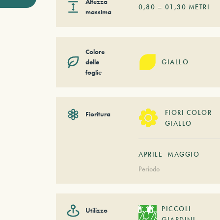
Altezza
0,80
–
01,30
METRI
massima
Colore
delle
GIALLO
foglie
FIORI COLOR
Fioritura
GIALLO
APRILE
MAGGIO
Periodo
PICCOLI
Utilizzo
GIARDINI