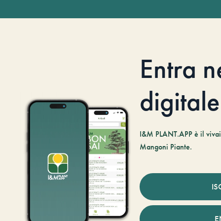
Entra n
digitale
I&M PLANT.APP è il vivaio
Mangoni Piante.
IS
E