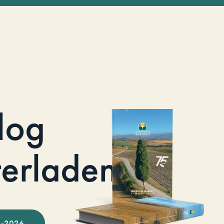
log
terladen
-2026