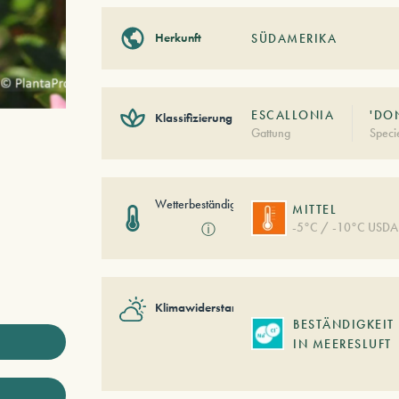
Herkunft
SÜDAMERIKA
ESCALLONIA
'DO
Klassifizierung
Gattung
Speci
Wetterbeständigkeit
MITTEL
-5°C / -10°C USDA
ⓘ
Klimawiderstand
BESTÄNDIGKEIT
IN MEERESLUFT