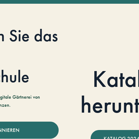
n Sie das
Kata
hule
herun
gitale Gärtnerei von
nzen.
NNIEREN
KATALOG 2024