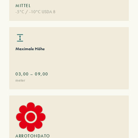
MITTEL
-5°C / -10°C USDA 8
Maximale Höhe
03,00
–
09,00
meter
ARROTONDATO