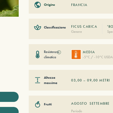
Origine
FRANCIA
FICUS CARICA
'R
Classificazione
Genere
Spe
Resistenza
ⓘ
MEDIA
climatica
-5°C / -10°C USDA
Altezza
03,00
–
09,00
METRI
massima
AGOSTO
SETTEMBRE
Frutti
Periodo