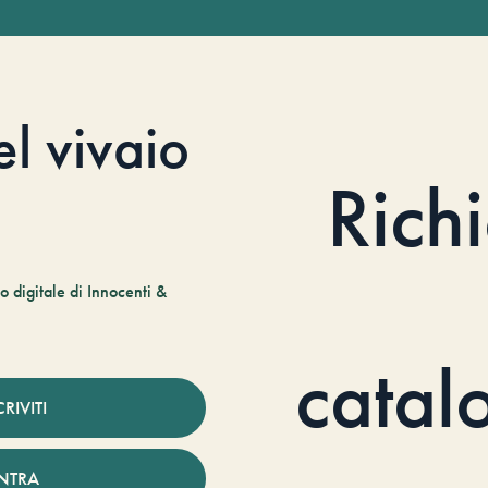
el vivaio
Rich
 digitale di Innocenti &
catal
CRIVITI
NTRA