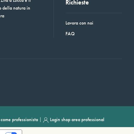
Zita a Lucca e il
Richieste
o della natura in
era
Lavora con noi
FAQ
|
i come professionista
Login shop area professional