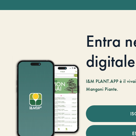
Entra n
digitale
I&M PLANT.APP è il vivaio
Mangoni Piante.
IS
E