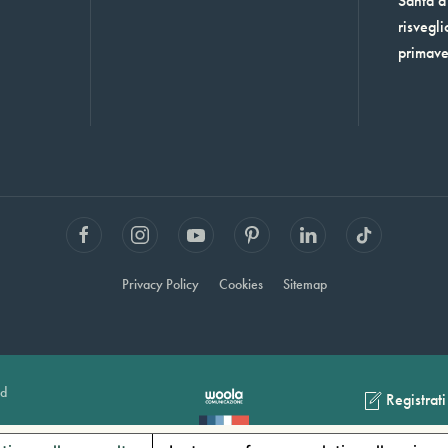
Santa a 
risvegli
primav
Privacy Policy
Cookies
Sitemap
ed
Registrat