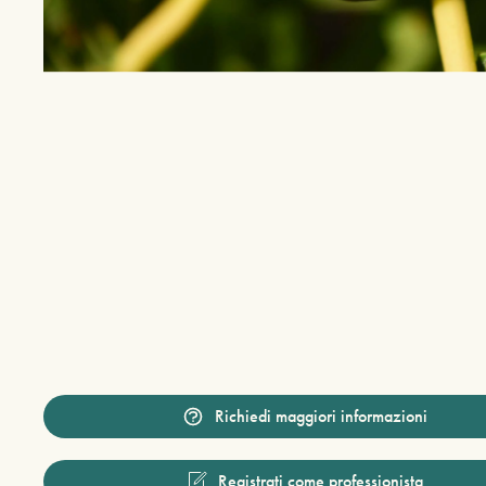
Richiedi maggiori informazioni
Registrati come professionista