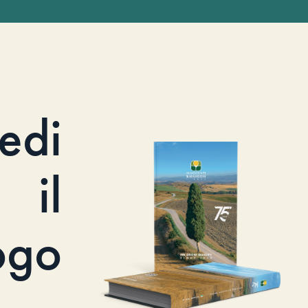
iedi
il
ogo