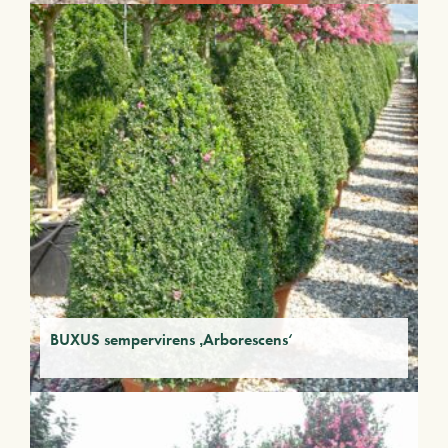
BUXUS sempervirens ‚Arborescens‘