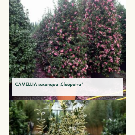
CAMELLIA sasanqua ‚Cleopatra‘