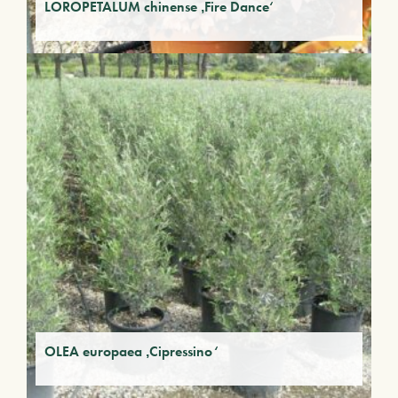
LOROPETALUM chinense ‚Fire Dance‘
OLEA europaea ‚Cipressino‘