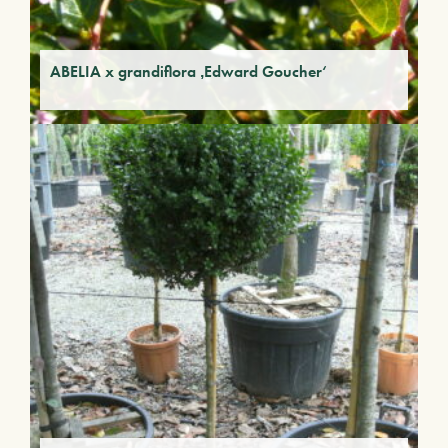
ABELIA x grandiflora ‚Edward Goucher‘