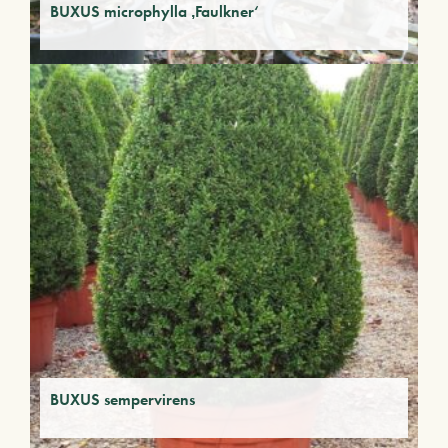
BUXUS microphylla ‚Faulkner‘
BUXUS sempervirens