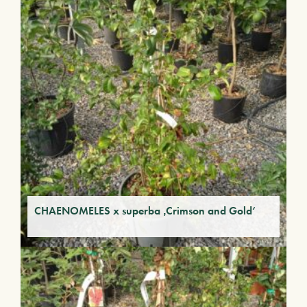
CHAENOMELES x superba ‚Crimson and Gold‘