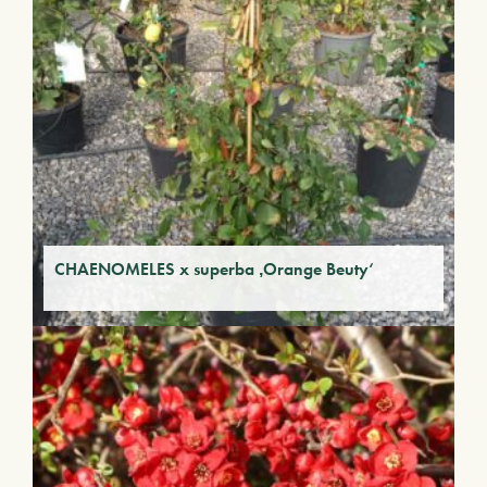
CHAENOMELES x superba ‚Orange Beuty‘