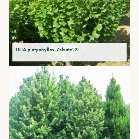
TILIA platyphyllos ‚Zelzate‘ ®