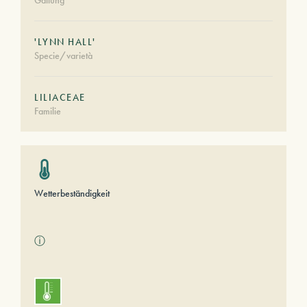
Gattung
'LYNN HALL'
Specie/varietà
LILIACEAE
Familie
Wetterbeständigkeit
ⓘ