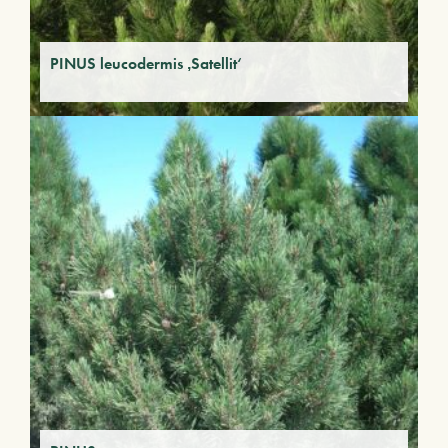
PINUS leucodermis ‚Satellit‘