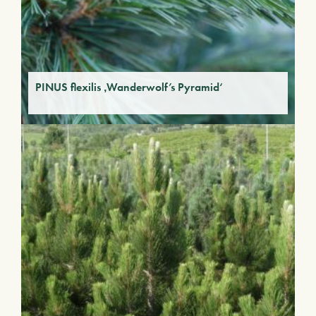
PINUS flexilis ‚Wanderwolf’s Pyramid‘