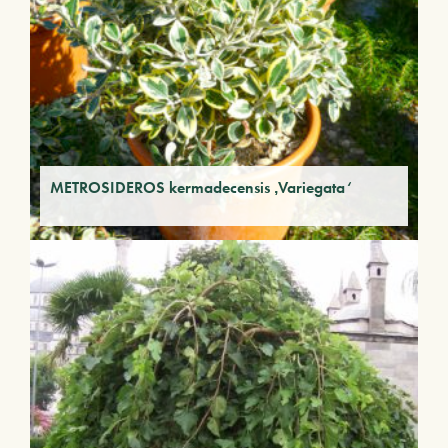
METROSIDEROS kermadecensis ‚Variegata‘