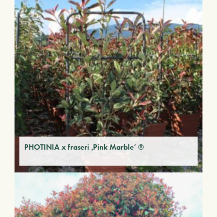
PHOTINIA x fraseri ‚Pink Marble‘ ®