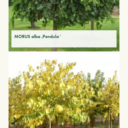
MORUS alba ‚Pendula‘