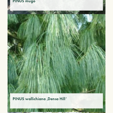
PINUS mugo
PINUS wallichiana ‚Densa Hill‘