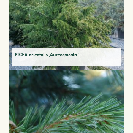
PICEA orientalis ‚Aureospicata‘