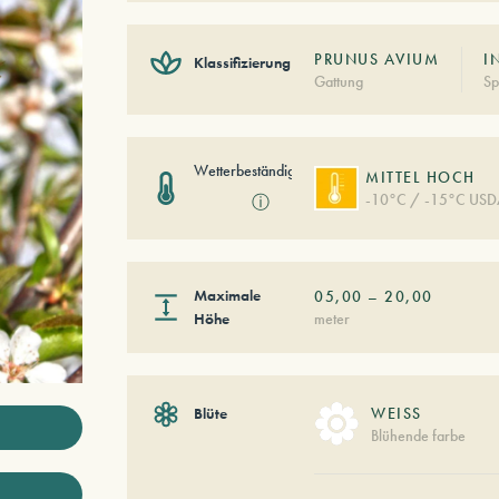
PRUNUS AVIUM
I
Klassifizierung
Gattung
Sp
Wetterbeständigkeit
MITTEL HOCH
-10°C / -15°C USD
ⓘ
Maximale
05,00
–
20,00
Höhe
meter
Blüte
WEISS
Blühende farbe