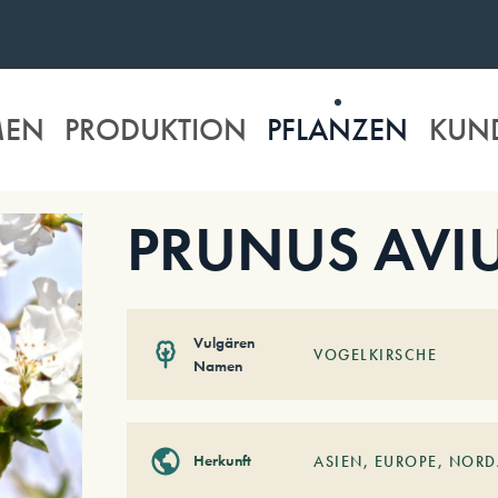
MEN
PRODUKTION
PFLANZEN
KUN
PRUNUS AVIUM
Vulgären
VOGELKIRSCHE
Namen
Herkunft
ASIEN
,
EUROPE
,
NORD