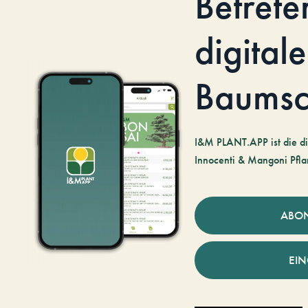
Betrete
digitale
Baumsc
I&M PLANT.APP ist die di
Innocenti & Mangoni Pfla
ABO
EI