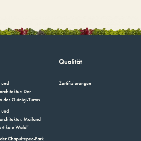
Qualität
 und
Zertifizierungen
architektur: Der
n des Guinigi-Turms
 und
architektur: Mailand
ertikale Wald“
 der Chapultepec-Park