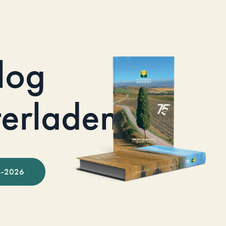
log
terladen
-2026