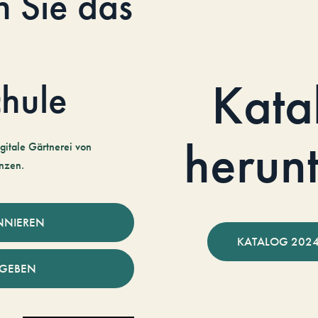
n Sie das
Kata
hule
herun
gitale Gärtnerei von
nzen.
NNIEREN
KATALOG 2024
NGEBEN