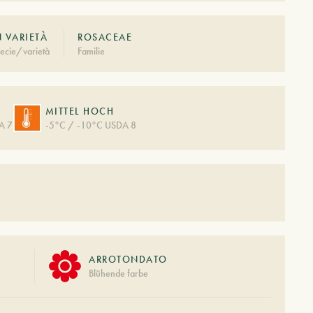
N VARIETÀ
ROSACEAE
ecie/varietà
Familie
MITTEL HOCH
A 7
-5°C / -10°C USDA 8
ARROTONDATO
Blühende farbe