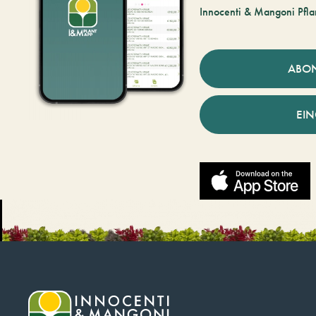
Innocenti & Mangoni Pfla
ABO
EI