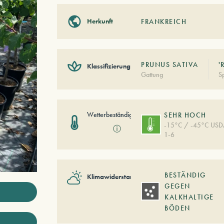
Herkunft
FRANKREICH
PRUNUS SATIVA
'
Klassifizierung
Gattung
S
Wetterbeständigkeit
SEHR HOCH
-15°C / -45°C US
ⓘ
1-6
BESTÄNDIG
Klimawiderstand
GEGEN
KALKHALTIGE
BÖDEN