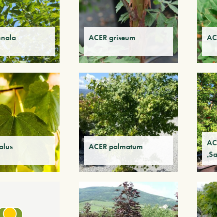
nnala
ACER griseum
AC
AC
alus
ACER palmatum
‚S