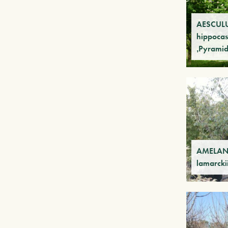
AESCUL
hippoca
‚Pyramid
AMELAN
lamarcki