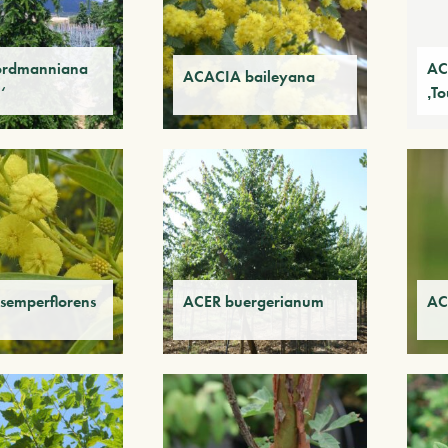
ordmanniana
AC
ACACIA baileyana
‘
‚To
semperflorens
ACER buergerianum
AC