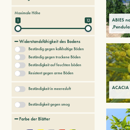
Bäume und Pflanzen der Zukunft
Maximale Höhe
Hartnäckige Bäume und Sträucher
ABIES n
1
12
‚Pendula
keine Kategorie
Koniferen
Laubbäume und Sträucher
Widerstandsfähigkeit des Bodens
Beständig gegen kalkhaltige Böden
+ Mehr anzeigen
Obst-baeume
Beständig gegen trockene Böden
Beständigkeit auf feuchten böden
Resistent gegen arme Böden
ACACIA 
Beständigkeit in meeresluft
Beständigkeit gegen smog
Farbe der Blätter