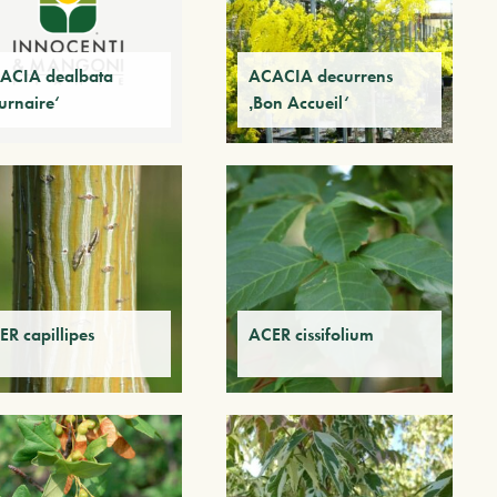
ACIA dealbata
ACACIA decurrens
urnaire‘
‚Bon Accueil‘
ER capillipes
ACER cissifolium