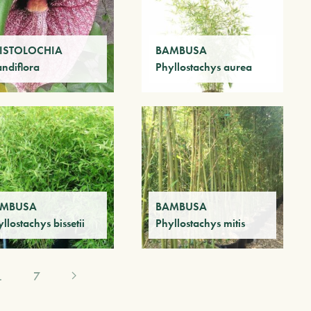
ISTOLOCHIA
BAMBUSA
andiflora
Phyllostachys aurea
AMBUSA
BAMBUSA
llostachys bissetii
Phyllostachys mitis
…
7