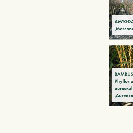
AMYGDAL
‚Marcon
BAMBU
Phyllost
aureosul
‚Aureoca