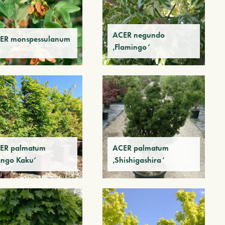
ACER negundo
ER monspessulanum
‚Flamingo‘
ER palmatum
ACER palmatum
ango Kaku‘
‚Shishigashira‘