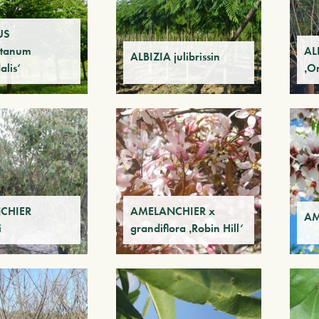
US
stanum
ALB
ALBIZIA julibrissin
alis‘
‚O
CHIER
AMELANCHIER x
AM
i
grandiflora ‚Robin Hill‘