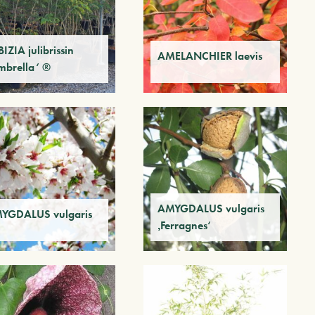
IZIA julibrissin
AMELANCHIER laevis
mbrella‘ ®
AMYGDALUS vulgaris
YGDALUS vulgaris
‚Ferragnes‘