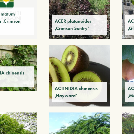
lmatum
m ‚Crimson
ACER platanoides
AC
‚Crimson Sentry‘
‚G
A chinensis
ACTINIDIA chinensis
AC
‚Hayward‘
‚M