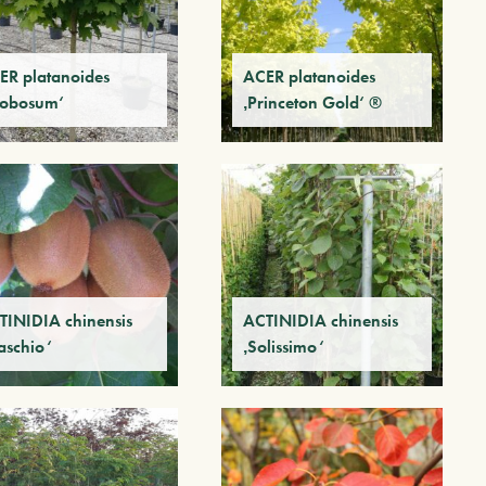
ER platanoides
ACER platanoides
lobosum‘
‚Princeton Gold‘ ®
TINIDIA chinensis
ACTINIDIA chinensis
aschio‘
‚Solissimo‘