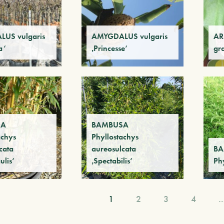
US vulgaris
AMYGDALUS vulgaris
AR
a‘
‚Princesse‘
gr
SA
BAMBUSA
achys
Phyllostachys
cata
aureosulcata
B
ulis‘
‚Spectabilis‘
Phy
1
2
3
4