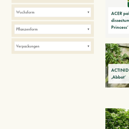
Alleen
Balkone
Hecken
Wuchsform
ACER pa
Kleine Gärten
Parks
dissectu
Princess‘
Pflanzenform
Verpackungen
ACTINIDI
‚Abbot‘