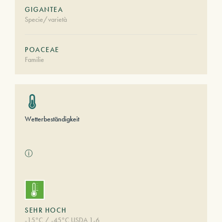
GIGANTEA
Specie/varietà
POACEAE
Familie
Wetterbeständigkeit
ⓘ
SEHR HOCH
-15°C / -45°C USDA 1-6