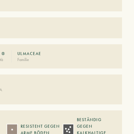
' ®
ULMACEAE
tà
Familie
DA
BESTÄNDIG
RESISTENT GEGEN
GEGEN
ARME BÖDEN
KALKHALTIGE