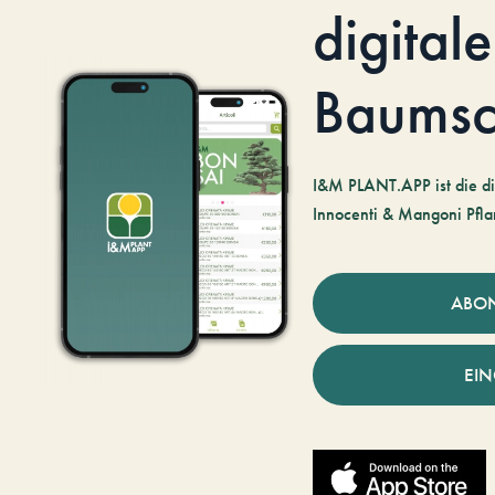
digitale
Baumsc
I&M PLANT.APP ist die di
Innocenti & Mangoni Pfla
ABO
EI