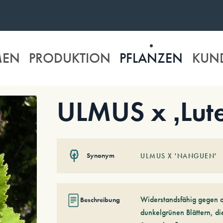
MEN
PRODUKTION
PFLANZEN
KUN
ULMUS x ‚Lut
Synonym
ULMUS X 'NANGUEN'
Widerstandsfähig gegen d
Beschreibung
dunkelgrünen Blättern, di