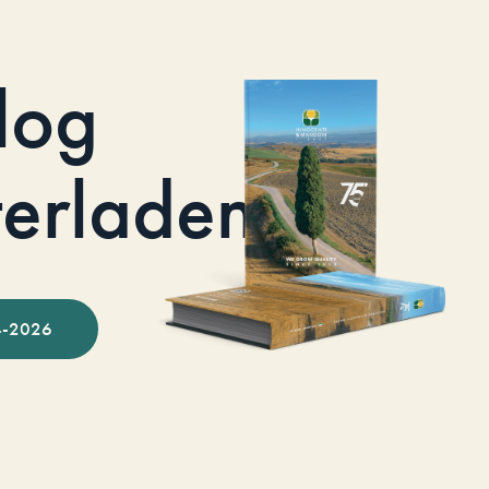
log
terladen
-2026