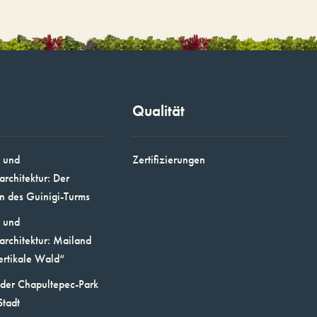
Qualität
 und
Zertifizierungen
architektur: Der
n des Guinigi-Turms
 und
architektur: Mailand
ertikale Wald“
 der Chapultepec-Park
Stadt