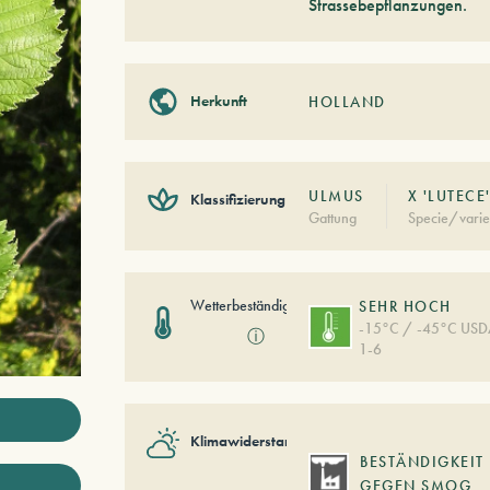
Strassebepflanzungen.
Herkunft
HOLLAND
ULMUS
X 'LUTECE
Klassifizierung
Gattung
Specie/varie
Wetterbeständigkeit
SEHR HOCH
-15°C / -45°C US
ⓘ
1-6
Klimawiderstand
BESTÄNDIGKEIT
GEGEN SMOG