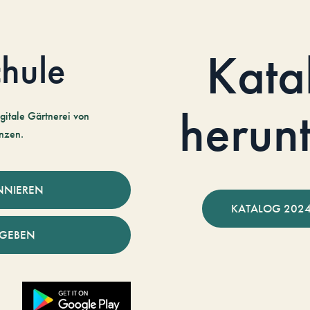
Kata
hule
herun
gitale Gärtnerei von
nzen.
NNIEREN
KATALOG 2024
NGEBEN