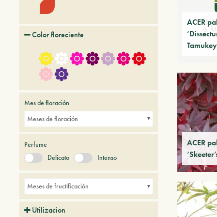
ACER pa
‘Dissect
Color floreciente
Tamuke
Mes de floración
Meses de floración
ACER pa
Perfume
‘Skeeter
Delicato
Intenso
Meses de fructificación
Utilizacion