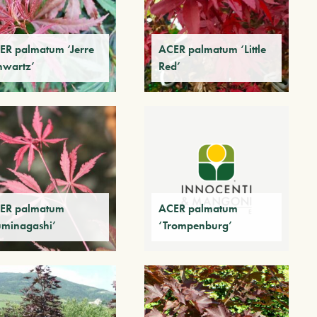
ER palmatum ‘Jerre
ACER palmatum ‘Little
hwartz’
Red’
ER palmatum
ACER palmatum
uminagashi’
‘Trompenburg’