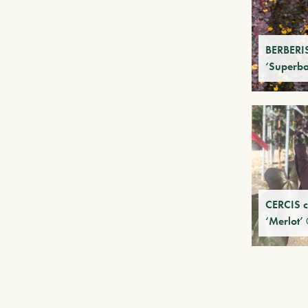
BERBERIS
‘Superb
CERCIS c
‘Merlot’