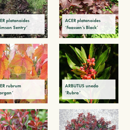
ER platanoides
ACER platanoides
rimson Sentry’
‘Faassen’s Black’
ER rubrum
ARBUTUS unedo
organ’
‘Rubra’