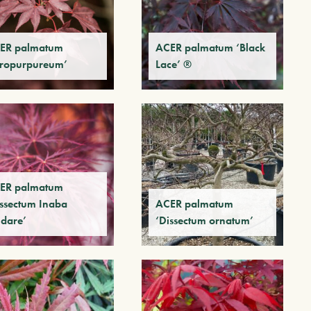
ER palmatum
ACER palmatum ‘Black
tropurpureum’
Lace’ ®
ER palmatum
issectum Inaba
ACER palmatum
idare’
‘Dissectum ornatum’