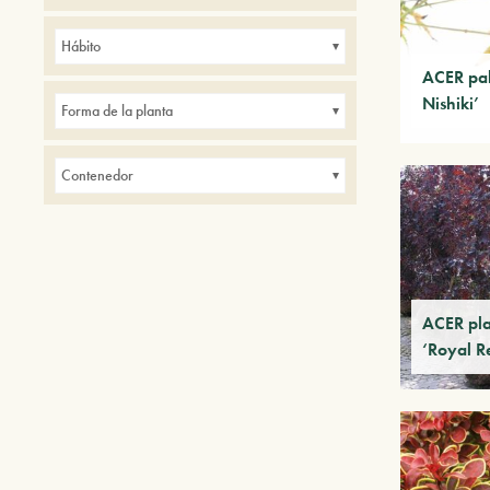
Avenidas
Balcones
Borduras
Hábito
Parques
Pequeños jardines
Setos
ACER pa
Nishiki’
Forma de la planta
Contenedor
ACER pla
‘Royal R