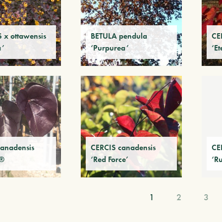
 x ottawensis
BETULA pendula
CE
a’
‘Purpurea’
‘Et
anadensis
CERCIS canadensis
CE
 ®
‘Red Force’
‘Ru
1
2
3