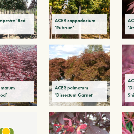
pestre ‘Red
ACER cappadocium
AC
‘Rubrum’
‘A
AC
lmatum
ACER palmatum
‘D
ood’
‘Dissectum Garnet’
Sh