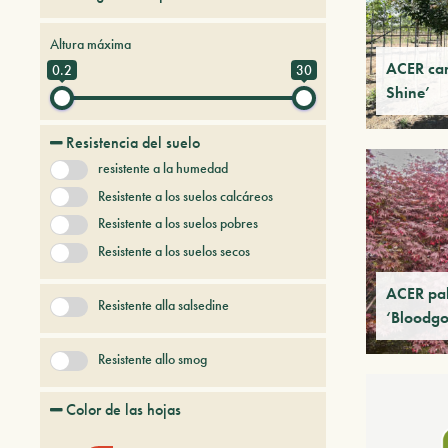
Arboles y arbustos de hoja caduca
Altura máxima
Arboles y arbustos persistentes
ACER cam
0.2
30
Shine’
Árboles y plantas del futuro
Coníferas
Resistencia del suelo
Frutales
Gramineas
resistente a la humedad
+ Mostrar más
Resistente a los suelos calcáreos
Resistente a los suelos pobres
Resistente a los suelos secos
ACER pa
Resistente alla salsedine
‘Bloodg
Resistente allo smog
Color de las hojas