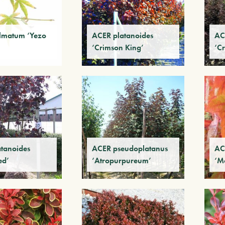
lmatum ‘Yezo
ACER platanoides
AC
‘Crimson King’
‘C
tanoides
ACER pseudoplatanus
AC
ed’
‘Atropurpureum’
‘M