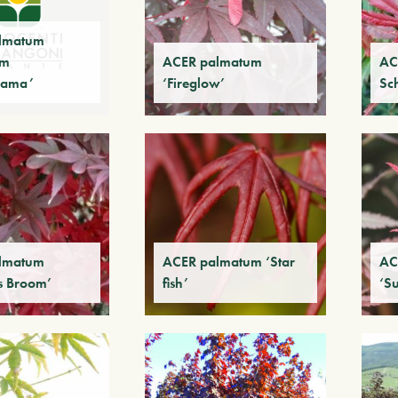
lmatum
um
ACER palmatum
AC
yama’
‘Fireglow’
Sc
lmatum
ACER palmatum ‘Star
AC
’s Broom’
fish’
‘S