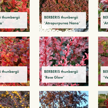
 thumbergii
BERBERIS thunbergii
BE
ta’
‘Atropurpurea Nana’
‘A
 thunbergii
BERBERIS thunbergii
BE
’
‘Rose Glow’
‘Ve