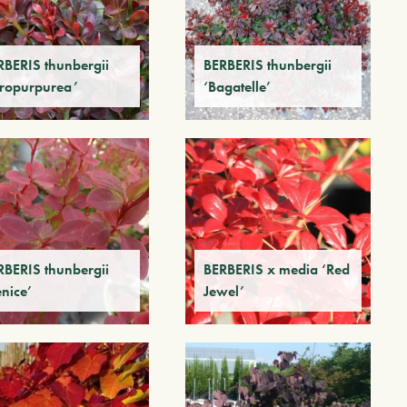
RBERIS thunbergii
BERBERIS thunbergii
tropurpurea’
‘Bagatelle’
RBERIS thunbergii
BERBERIS x media ‘Red
nice’
Jewel’