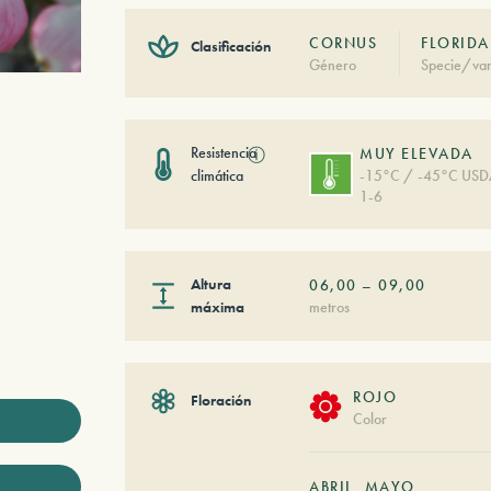
CORNUS
FLORIDA
Clasificación
Género
Specie/var
Resistencia
ⓘ
MUY ELEVADA
climática
-15°C / -45°C US
1-6
Altura
06,00
–
09,00
máxima
metros
ROJO
Floración
Color
ABRIL
MAYO