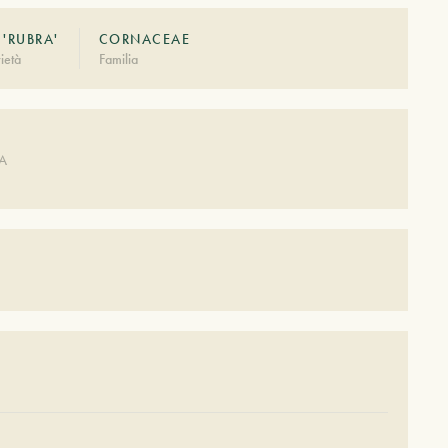
 'RUBRA'
CORNACEAE
ietà
Familia
DA