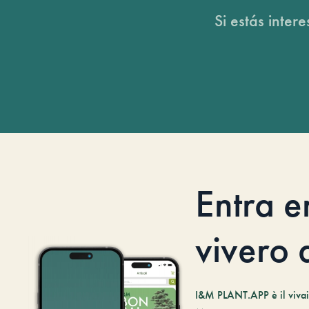
Si estás inter
Entra e
vivero d
I&M PLANT.APP è il vivaio