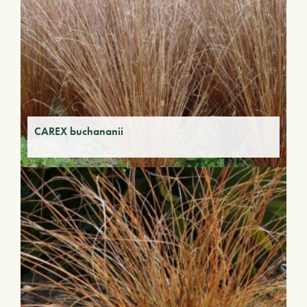
CAREX buchananii