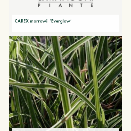
CAREX morrowii ‘Everglow’