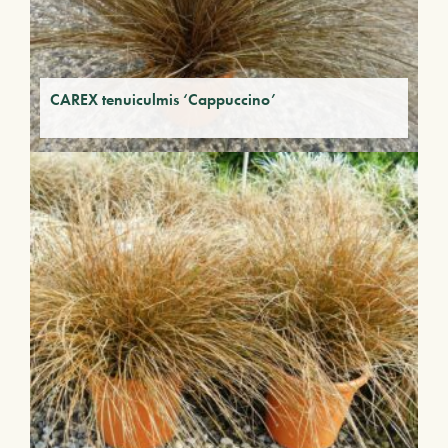
CAREX tenuiculmis ‘Cappuccino’