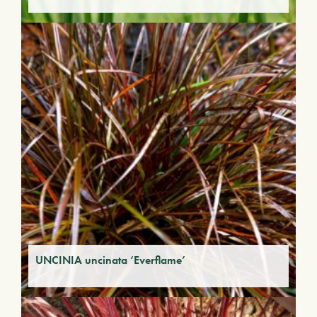
UNCINIA uncinata ‘Everflame’