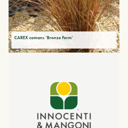
CAREX comans ‘Bronze Form’