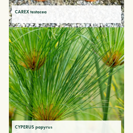
CAREX testacea
CYPERUS papyrus