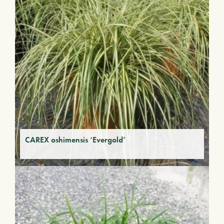
CAREX oshimensis ‘Evergold’