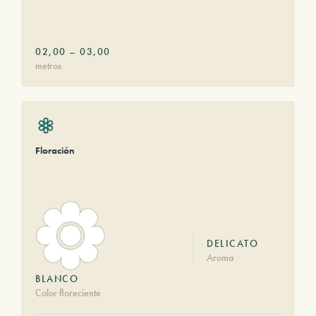
02,00
–
03,00
metros
Floración
DELICATO
Aroma
BLANCO
Color floreciente