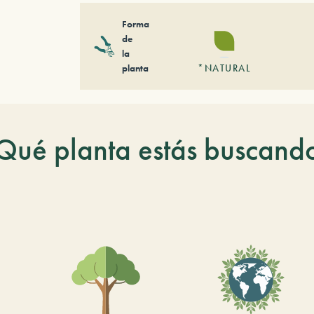
Forma
de
la
planta
*NATURAL
Qué planta estás buscand