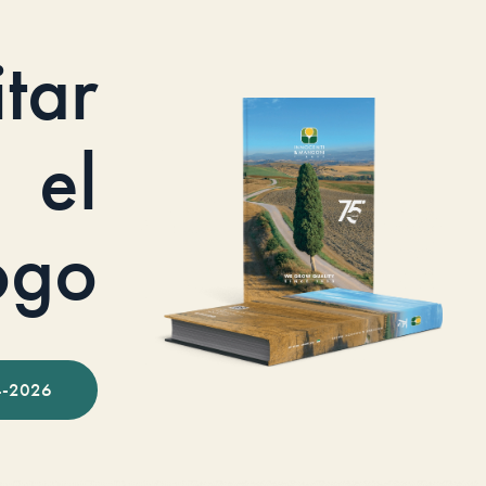
itar
el
ogo
-2026