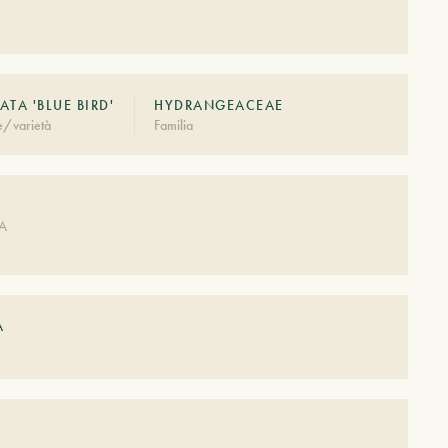
ATA 'BLUE BIRD'
HYDRANGEACEAE
e/varietà
Familia
DA
A