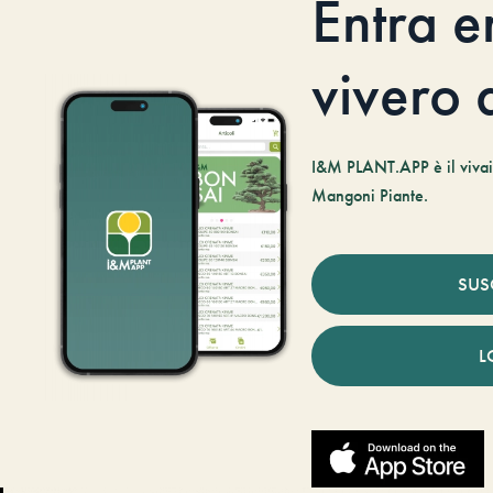
Entra e
vivero d
I&M PLANT.APP è il vivaio
Mangoni Piante.
SUS
L