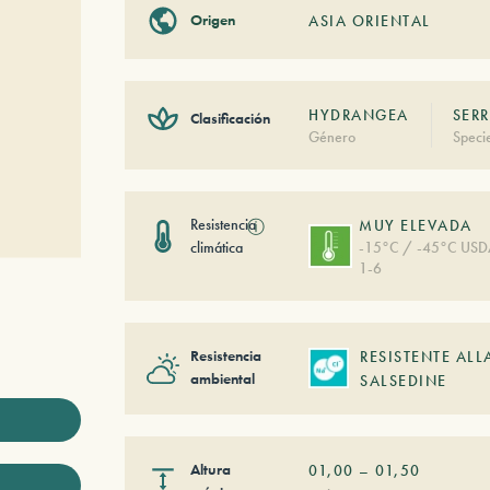
Origen
ASIA ORIENTAL
HYDRANGEA
SERR
Clasificación
Género
Speci
Resistencia
ⓘ
MUY ELEVADA
climática
-15°C / -45°C US
1-6
Resistencia
RESISTENTE ALL
ambiental
SALSEDINE
Altura
01,00
–
01,50