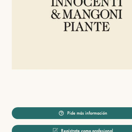
Pide más información
Regístrate como profesional