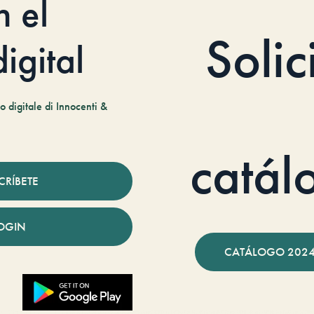
n el
Solic
igital
 digitale di Innocenti &
catál
CRÍBETE
OGIN
CATÁLOGO 2024