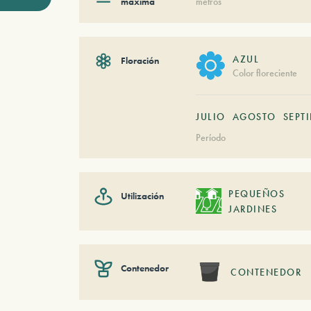
máxima
metros
AZUL
Floración
Color floreciente
JULIO
AGOSTO
SEPT
Período
PEQUEÑOS
Utilización
JARDINES
Contenedor
CONTENEDOR