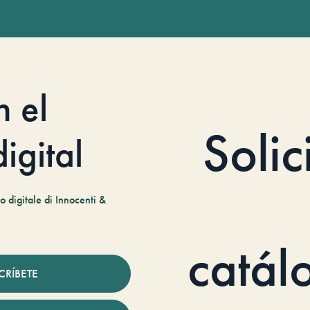
n el
Solic
igital
 digitale di Innocenti &
catál
CRÍBETE