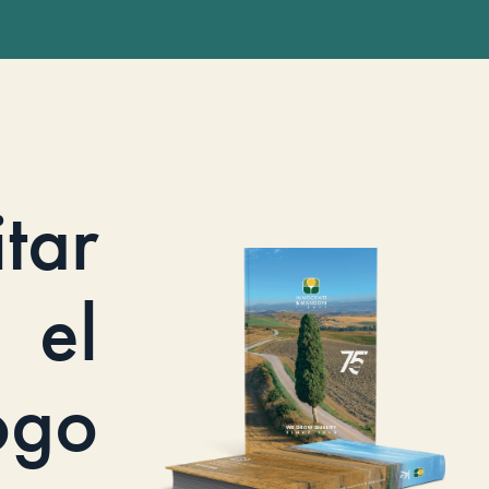
itar
el
ogo