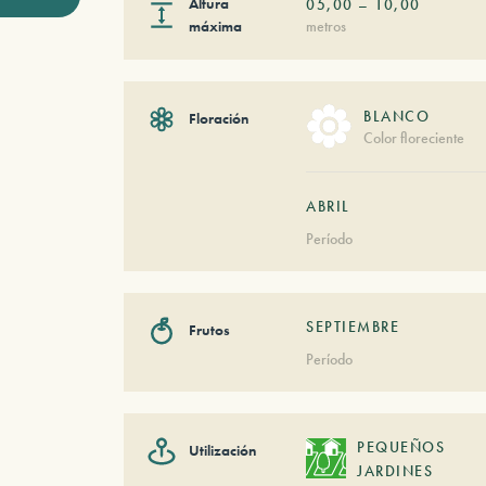
Altura
05,00
–
10,00
máxima
metros
BLANCO
Floración
Color floreciente
ABRIL
Período
SEPTIEMBRE
Frutos
Período
PEQUEÑOS
Utilización
JARDINES