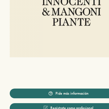
Pide más información
Regístrate como profesional