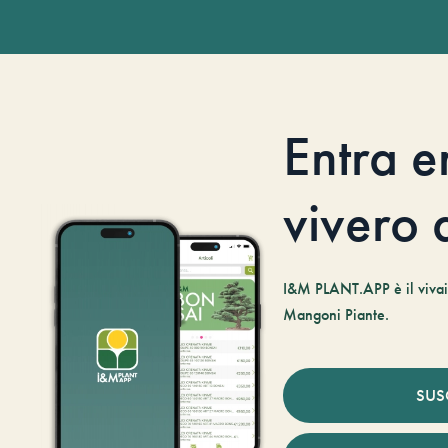
Entra e
vivero d
I&M PLANT.APP è il vivaio
Mangoni Piante.
SUS