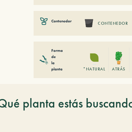
Contenedor
CONTENEDOR
Forma
de
la
planta
*NATURAL
ATRÁS
Qué planta estás buscand