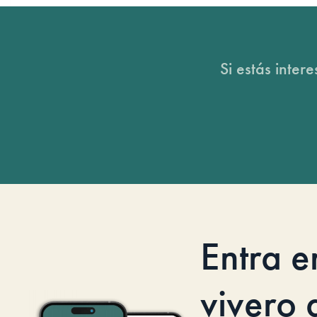
Si estás inter
Entra e
vivero d