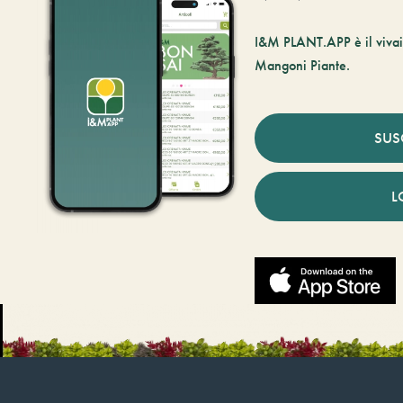
I&M PLANT.APP è il vivaio
Mangoni Piante.
SUS
L