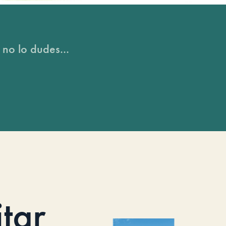
 no lo dudes...
itar