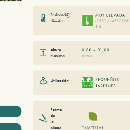
Resistencia
ⓘ
MUY ELEVADA
climática
-15°C / -45°C US
1-6
Altura
0,80
–
01,00
máxima
metros
PEQUEÑOS
Utilización
JARDINES
Forma
de
la
planta
*NATURAL