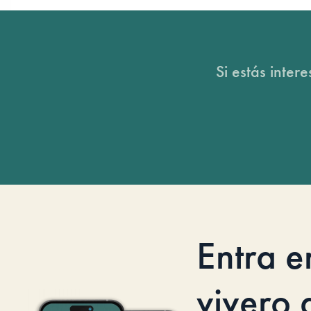
Si estás inter
Entra e
vivero d