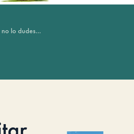
 no lo dudes...
itar