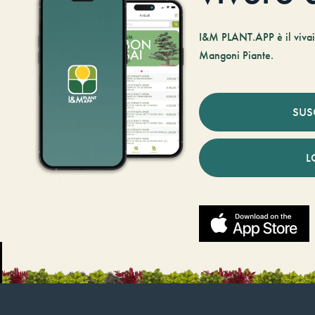
I&M PLANT.APP è il vivaio
Mangoni Piante.
SUS
L