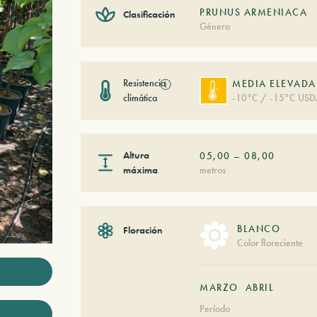
PRUNUS ARMENIACA
Clasificación
Género
Resistencia
ⓘ
MEDIA ELEVADA
climática
-10°C / -15°C USD
Altura
05,00
–
08,00
máxima
metros
BLANCO
Floración
Color floreciente
MARZO
ABRIL
Período