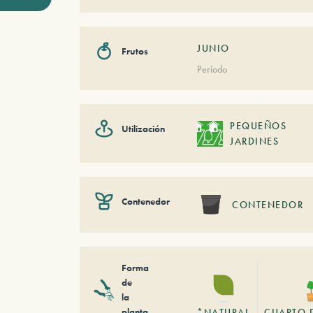
JUNIO
Frutos
Período
PEQUEÑOS
Utilización
JARDINES
Contenedor
CONTENEDOR
Forma
de
la
planta
*NATURAL
CUARTO 