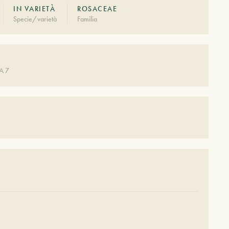
IN VARIETÀ
ROSACEAE
Specie/varietà
Familia
A 7