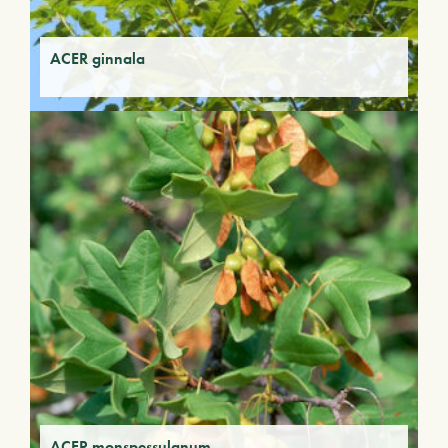
ACER ginnala
ACER monspessulanum