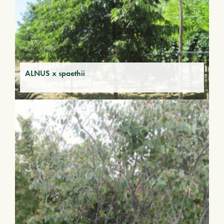
ALNUS x spaethii