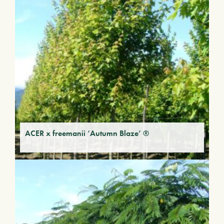
ACER x freemanii ‘Autumn Blaze’ ®