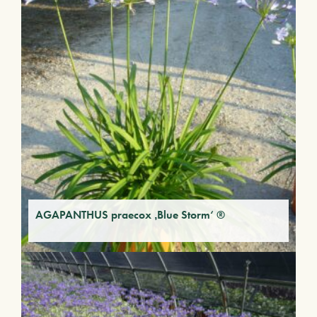
AGAPANTHUS praecox ‚Blue Storm‘ ®