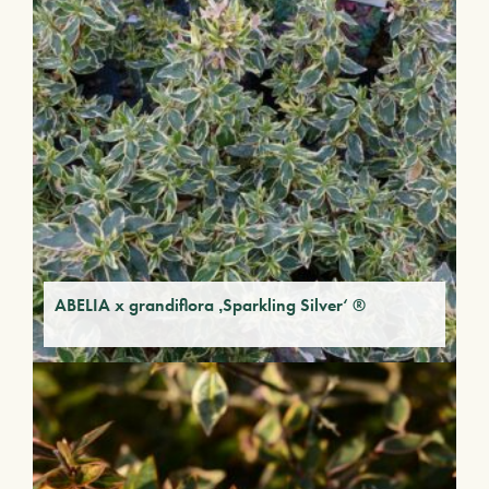
ABELIA x grandiflora ‚Sparkling Silver‘ ®