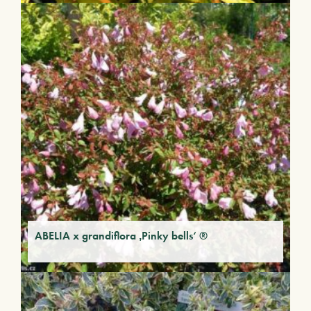
ABELIA x grandiflora ‚Pinky bells‘ ®