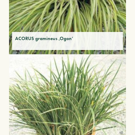
ACORUS gramineus ‚Ogon‘