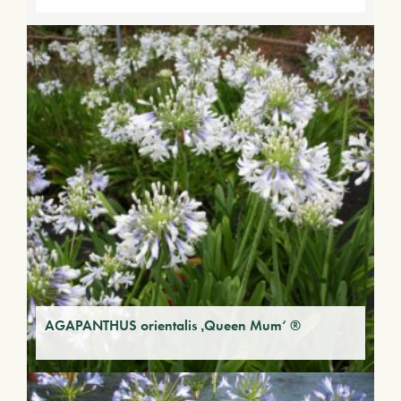
AGAPANTHUS orientalis ‚Queen Mum‘ ®