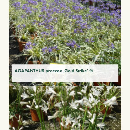
AGAPANTHUS praecox ‚Gold Strike‘ ®