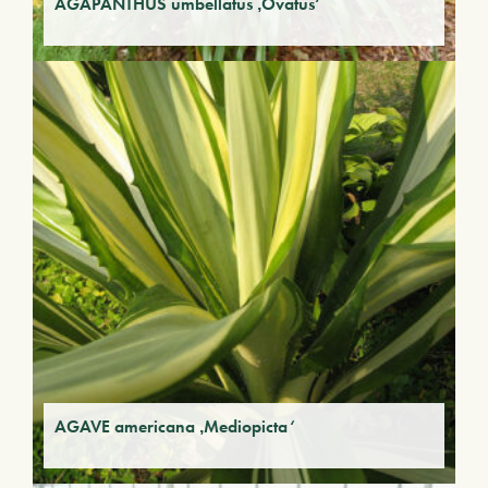
AGAPANTHUS umbellatus ‚Ovatus‘
AGAVE americana ‚Mediopicta‘