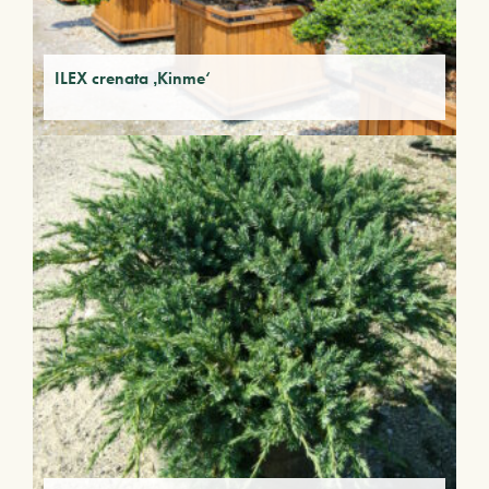
ILEX crenata ‚Kinme‘