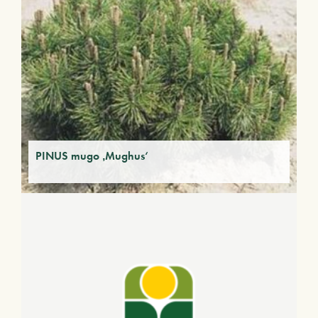
PINUS mugo ‚Mughus‘