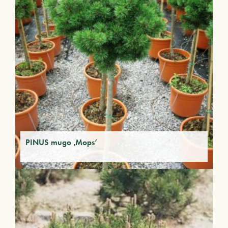
PINUS mugo ‚Mops‘