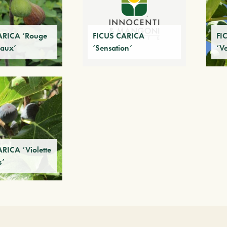
ARICA ‘Rouge
FICUS CARICA
FI
eaux’
‘Sensation’
‘V
RICA ‘Violette
s’