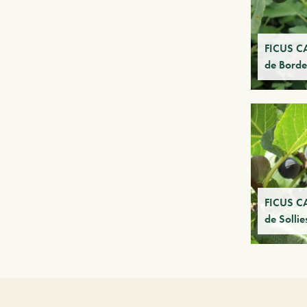
FICUS C
de Bord
FICUS CA
de Sollie