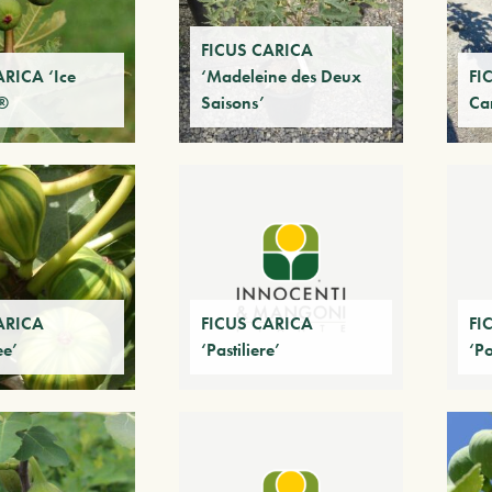
FICUS CARICA
RICA ‘Ice
‘Madeleine des Deux
FI
 ®
Saisons’
Ca
ARICA
FICUS CARICA
FI
ee’
‘Pastiliere’
‘Po