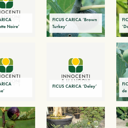
ARICA
FICUS CARICA ‘Brown
FI
tte Noire’
Turkey’
‘D
ARICA
FI
FICUS CARICA ‘Deley’
ne’
de 