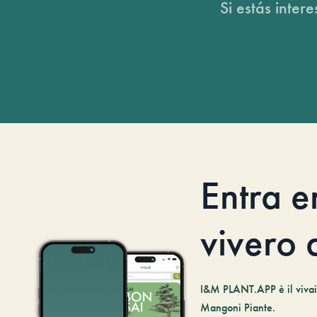
Si estás inter
Entra e
vivero d
I&M PLANT.APP è il vivaio
Mangoni Piante.