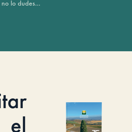
 no lo dudes...
itar
el