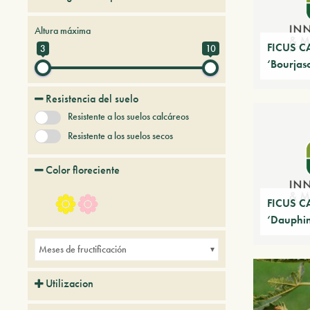
Árboles y plantas del futuro
Frutales
Altura máxima
FICUS C
3
10
‘Bourjaso
Resistencia del suelo
Resistente a los suelos calcáreos
Resistente a los suelos secos
Color floreciente
FICUS C
‘Dauphi
Meses de fructificación
Utilizacion
Balcones
Parques
Pequeños jardines