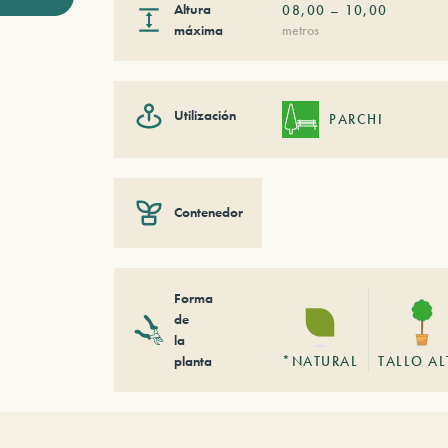
Altura
08,00
–
10,00
máxima
metros
Utilización
PARCHI
Contenedor
Forma
de
la
planta
*NATURAL
TALLO A