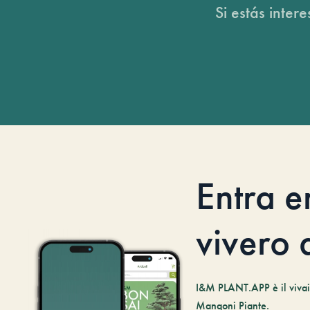
Si estás inter
Entra e
vivero d
I&M PLANT.APP è il vivaio
Mangoni Piante.