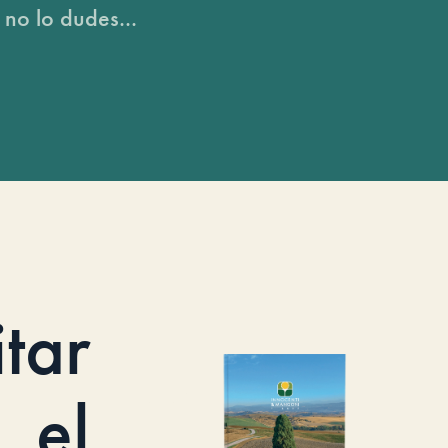
 no lo dudes...
itar
el