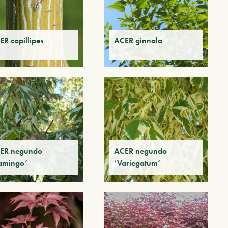
ER capillipes
ACER ginnala
ER negundo
ACER negundo
lamingo’
‘Variegatum’