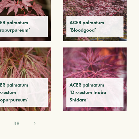
ER palmatum
ACER palmatum
tropurpureum’
‘Bloodgood’
ER palmatum
ACER palmatum
issectum
‘Dissectum Inaba
ropurpureum’
Shidare’
38