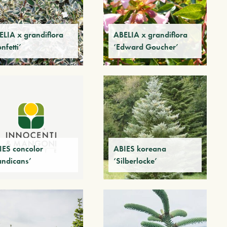
ELIA x grandiflora
ABELIA x grandiflora
nfetti’
‘Edward Goucher’
IES concolor
ABIES koreana
andicans’
‘Silberlocke’