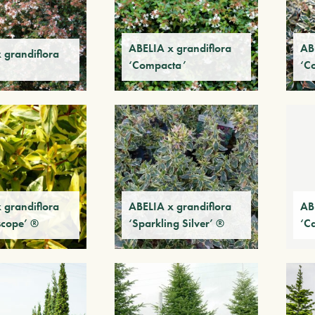
ABELIA x grandiflora
AB
 grandiflora
‘Compacta’
‘Co
 grandiflora
ABELIA x grandiflora
AB
scope’ ®
‘Sparkling Silver’ ®
‘C