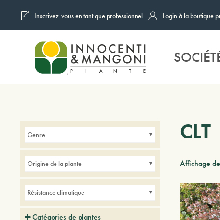
Inscrivez-vous en tant que professionnel
Login à la boutique p
Skip to main content
SOCIÉT
CLT
Genre
Affichage de
Origine de la plante
Résistance climatique
Catégories de plantes