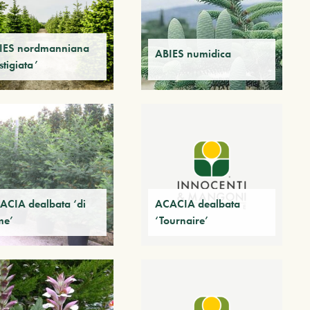
IES nordmanniana
ABIES numidica
stigiata’
ACIA dealbata ‘di
ACACIA dealbata
me’
‘Tournaire’