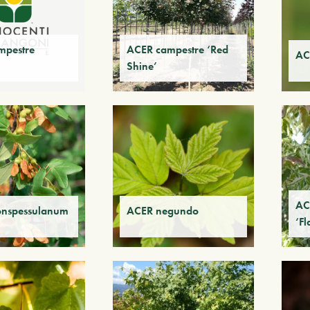
mpestre
ACER campestre ‘Red
AC
Shine’
AC
nspessulanum
ACER negundo
‘F