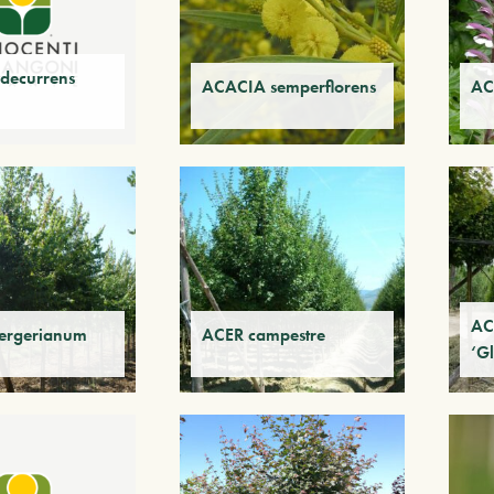
decurrens
ACACIA semperflorens
AC
AC
ergerianum
ACER campestre
‘G