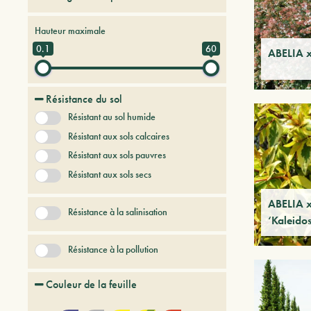
Arbres et arbustes à feuilles caduques
Hauteur maximale
Arbres et arbustes persistants
0.1
60
ABELIA x
Arbres et Plantes du futur
Bambou
Conifères
Résistance du sol
Fougeres
Fruitiers
Résistant au sol humide
Graminees
Herbes vivaces
Résistant aux sols calcaires
+ Afficher plus
Résistant aux sols pauvres
Résistant aux sols secs
ABELIA x
Résistance à la salinisation
‘Kaleido
Résistance à la pollution
Couleur de la feuille