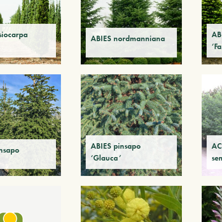
siocarpa
AB
ABIES nordmanniana
‘Fa
ABIES pinsapo
AC
insapo
‘Glauca’
se