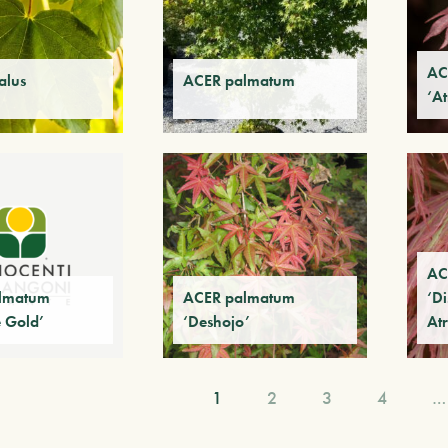
AC
alus
ACER palmatum
‘A
AC
lmatum
ACER palmatum
‘D
 Gold’
‘Deshojo’
At
1
2
3
4
…