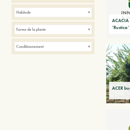
Avenues
Balcons
Bordures
Haies
Habitude
intérieur
Parcs
Petits jardins
ACACIA 
‘Rustica’
Forme de la plante
Conditionnement
ACER bu