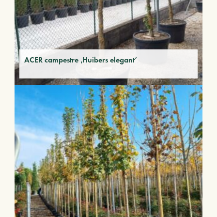
ACER campestre ‚Huibers elegant‘