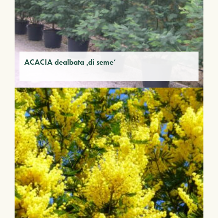
ACACIA dealbata ‚di seme‘