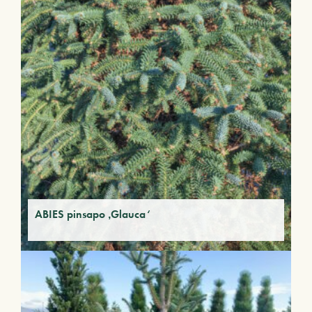
ABIES pinsapo ‚Glauca‘