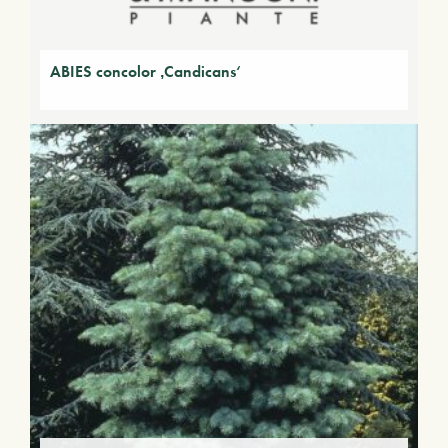
ABIES concolor ‚Candicans‘