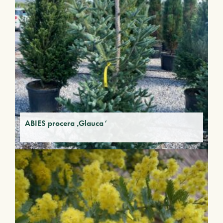
ABIES procera ‚Glauca‘