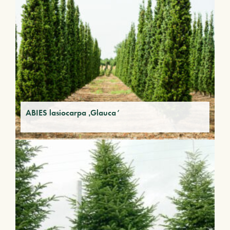
ABIES lasiocarpa ‚Glauca‘