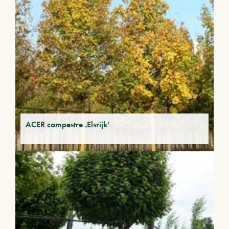
ACER campestre ‚Elsrijk‘