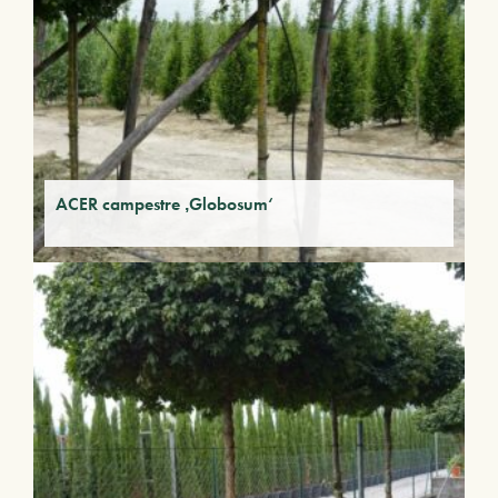
ACER campestre ‚Globosum‘