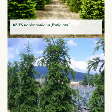
ABIES nordmanniana ‚Fastigiata‘