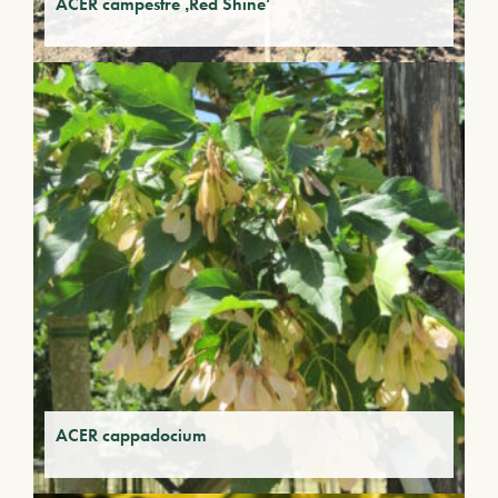
ACER campestre ‚Red Shine‘
ACER cappadocium