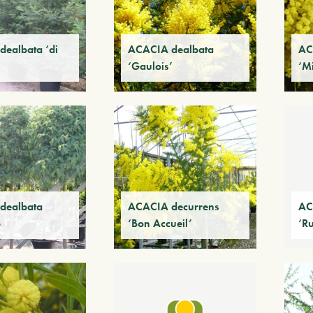
ealbata ‘di
ACACIA dealbata
AC
‘Gaulois’
‘M
dealbata
ACACIA decurrens
AC
o
‘Bon Accueil’
‘Ru