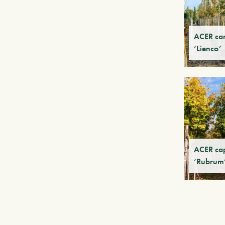
ACER ca
‘Lienco’
ACER ca
‘Rubrum