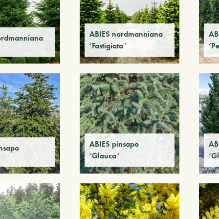
ABIES nordmanniana
AB
ordmanniana
‘Fastigiata’
‘P
ABIES pinsapo
AB
insapo
‘Glauca’
‘G