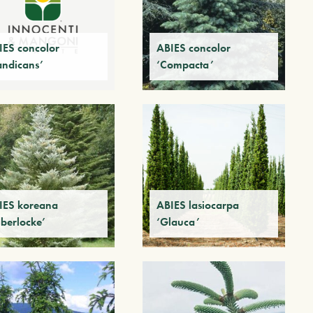
IES concolor
ABIES concolor
andicans’
‘Compacta’
IES koreana
ABIES lasiocarpa
lberlocke’
‘Glauca’