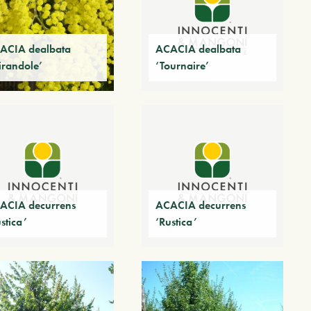
ACIA dealbata
ACACIA dealbata
irandole’
‘Tournaire’
ACIA decurrens
ACACIA decurrens
stica’
‘Rustica’