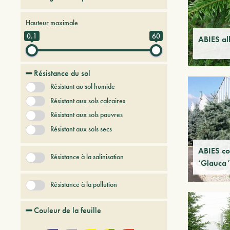
Arbres et arbustes à feuilles caduques
Hauteur maximale
Arbres et arbustes persistants
0.1
60
ABIES al
Arbres et Plantes du futur
Bambou
Conifères
Résistance du sol
Fougeres
Fruitiers
Résistant au sol humide
Graminees
Herbes vivaces
Résistant aux sols calcaires
+ Afficher plus
Résistant aux sols pauvres
Résistant aux sols secs
ABIES co
Résistance à la salinisation
‘Glauca’
Résistance à la pollution
Couleur de la feuille