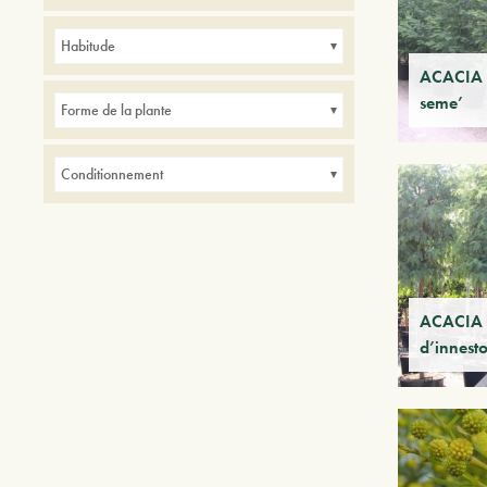
Avenues
Balcons
Bordures
Haies
Habitude
intérieur
Parcs
Petits jardins
ACACIA d
seme’
Forme de la plante
Conditionnement
ACACIA 
d’innest