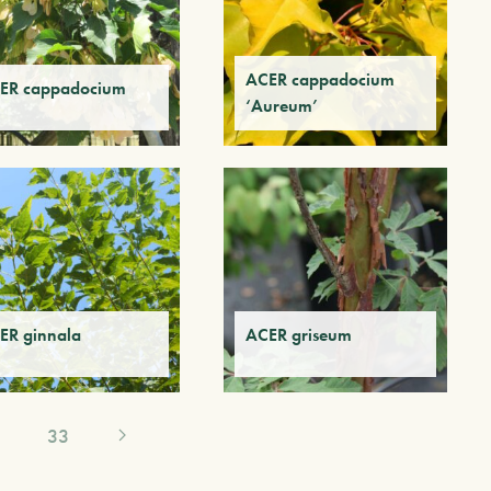
ACER cappadocium
ER cappadocium
‘Aureum’
ER ginnala
ACER griseum
33