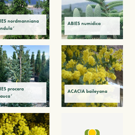
IES nordmanniana
ABIES numidica
endula’
IES procera
ACACIA baileyana
lauca’