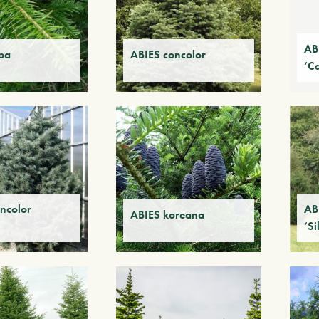
AB
ba
ABIES concolor
‘C
ncolor
AB
ABIES koreana
‘Si