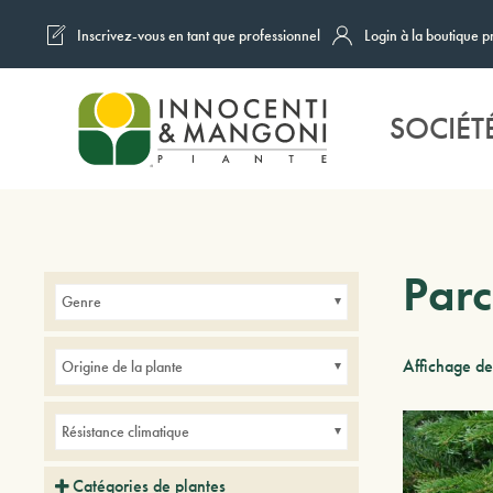
Inscrivez-vous en tant que professionnel
Login à la boutique p
Skip to main content
SOCIÉT
Parc
Genre
Affichage de
Origine de la plante
Résistance climatique
Catégories de plantes