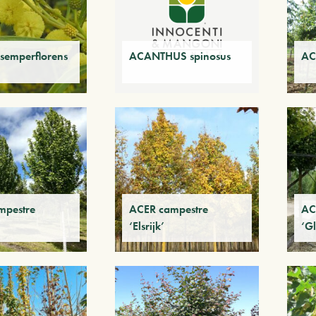
semperflorens
ACANTHUS spinosus
AC
mpestre
ACER campestre
AC
‘Elsrijk’
‘G