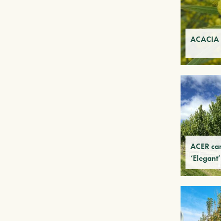
ACACIA 
ACER ca
‘Elegant’