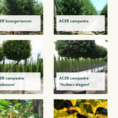
ER buergerianum
ACER campestre
ER campestre
ACER campestre
lobosum’
‘Huibers elegant’