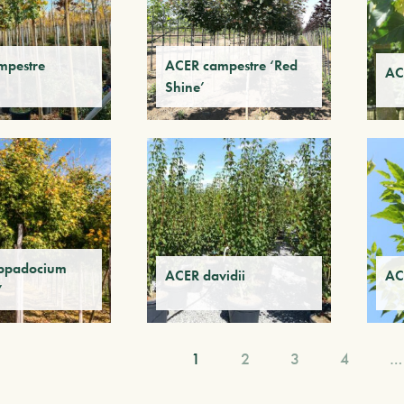
mpestre
ACER campestre ‘Red
AC
Shine’
ppadocium
ACER davidii
AC
’
1
2
3
4
…